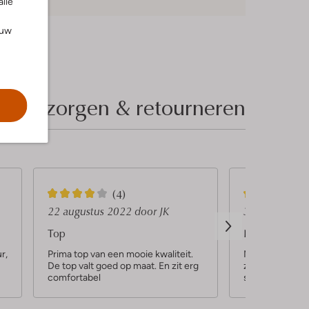
alle
ouw
Bezorgen & retourneren
4
5
(4)
S
S
22 augustus 2022
door JK
30 juni 2022
t
t
Top
Nieuwe favori
e
e
r,
Prima top van een mooie kwaliteit.
Mijn nieuwe fa
De top valt goed op maat. En zit erg
zomer item. Pa
r
r
comfortabel
staat echt met 
r
r
e
e