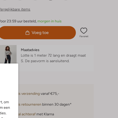
ergelijkbare items
oor 23:59 uur besteld,
morgen in huis
Voeg toe
Favoriet
Maatadvies
Lotte is 1 meter 72 lang en draagt maat
S.
De pasvorm is
aansluitend
.
Gratis verzending
vanaf €75,-
rt, om
Gratis retourneren
binnen 30 dagen*
om een
ies.
Betaal achteraf
met Klarna