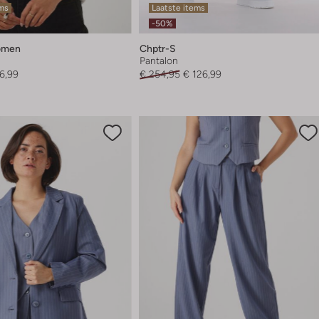
ems
Laatste items
-50%
omen
Chptr-S
Pantalon
6,99
€ 254,95
€ 126,99