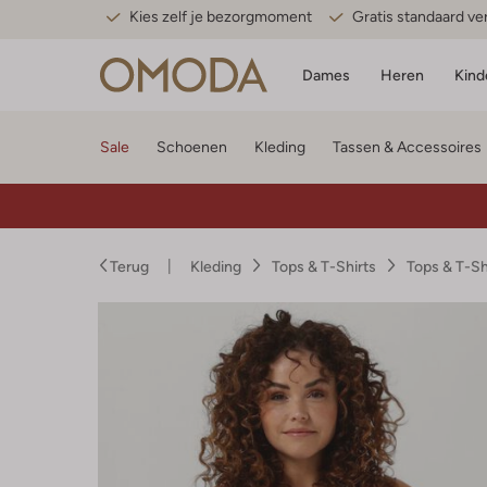
Kies zelf je bezorgmoment
Gratis standaard v
Dames
Heren
Kind
Sale
Schoenen
Kleding
Tassen & Accessoires
Terug
Kleding
Tops & T-Shirts
Tops & T-S