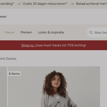
erzending*
Gratis 30 dagen retourneren*
Betaal achteraf met 
eren
Nieuw
Merken
Looks & inspiratie
Shop nu:
jouw must-haves tot 70% korting!
hirts Dames
6 items