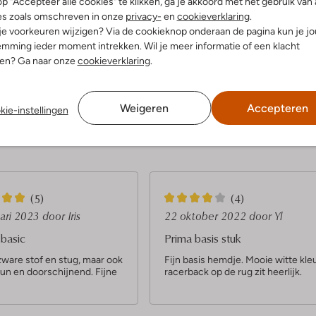
p "Accepteer alle cookies" te klikken, ga je akkoord met het gebruik van 
es zoals omschreven in onze
privacy-
en
cookieverklaring
.
 je voorkeuren wijzigen? Via de cookieknop onderaan de pagina kun je j
dek de look
Ontdek de look
mming ieder moment intrekken. Wil je meer informatie of een klacht
nen? Ga naar onze
cookieverklaring
.
Product informatie
Weigeren
Accepteren
kie-instellingen
4
(5)
(4)
S
uari 2023
door Iris
22 oktober 2022
door Yl
t
basic
Prima basis stuk
e
zware stof en stug, maar ook
Fijn basis hemdje. Mooie witte kleu
dun en doorschijnend. Fijne
racerback op de rug zit heerlijk.
r
r
e