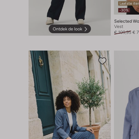
Laatste it
-30%
Selected W
Vest
Ontdek de look
€ 109,95
€ 7