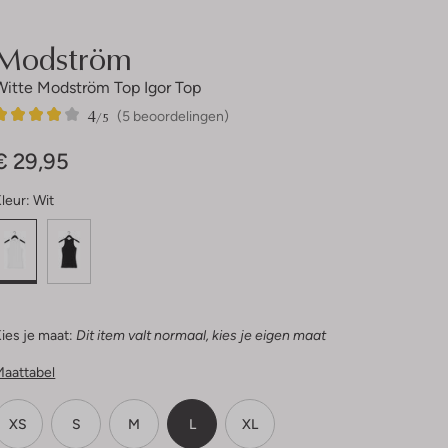
Modström
Witte Modström Top Igor Top
4
5
4
/5
(5 beoordelingen)
Sterren
€ 29,95
leur:
Wit
ies je maat:
Dit item valt normaal, kies je eigen maat
Maattabel
XS
S
M
L
XL