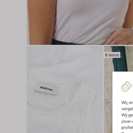
8 items
Wij, e
vergel
Wij ge
jouw v
profie