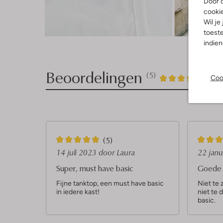
Door o
cooki
Wil je
Ont
toeste
indie
Beoordelingen
(5)
5
4
Coo
4
/5
Sterren
5
5
(5)
S
S
14 juli 2023
door Laura
22 jan
t
t
Super, must have basic
Goede 
e
e
Fijne tanktop, een must have basic
Niet te 
in iedere kast!
niet te 
r
r
basic.
r
r
e
e