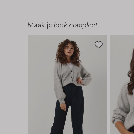
n
n
Maak je
look compleet