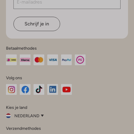
Schrijf je in
Betaalmethodes
Volg ons
Omoda
Omoda
Omoda
Omoda
Omoda
Kies je land
Instagram
Facebook
TikTok
LinkedIn
YouTube
NEDERLAND
Kies
Verzendmethodes
je
Sluit