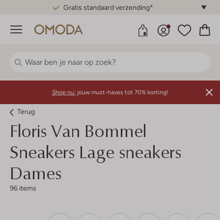
Gratis standaard verzending*
Menu
Shop nu:
jouw must-haves tot 70% korting!
Terug
Floris Van Bommel
Sneakers Lage sneakers
Dames
96 items