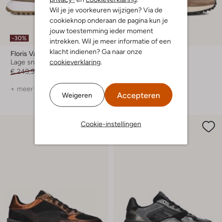
Wil je je voorkeuren wijzigen? Via de
cookieknop onderaan de pagina kun je
Laatste maten
jouw toestemming ieder moment
-30%
-30%
intrekken. Wil je meer informatie of een
klacht indienen? Ga naar onze
Floris Van Bommel
Floris Van Bommel
cookieverklaring
.
Lage sneakers
Lage sneakers
€ 249,99
€ 174,99
€ 239,99
€ 167,99
+ meer kleuren
+ meer kleuren
Accepteren
Weigeren
Cookie-instellingen