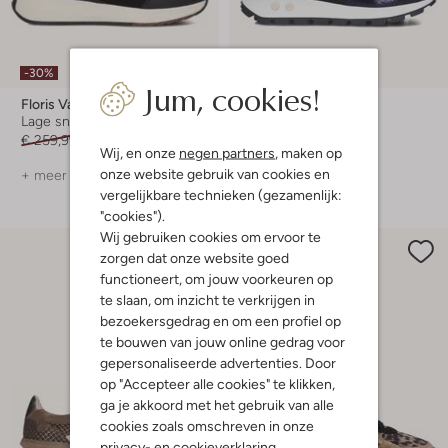
-30%
-30%
Jum, cookies!
Floris Van Bommel
Floris Van Bommel
Lage sneakers
Lage sneakers
€ 259,99
€ 181,99
€ 249,99
€ 174,99
Wij, en onze
negen partners
, maken op
onze website gebruik van cookies en
+ meer kleuren
+ meer kleuren
vergelijkbare technieken (gezamenlijk:
"cookies").
Wij gebruiken cookies om ervoor te
zorgen dat onze website goed
functioneert, om jouw voorkeuren op
te slaan, om inzicht te verkrijgen in
bezoekersgedrag en om een profiel op
te bouwen van jouw online gedrag voor
gepersonaliseerde advertenties. Door
op "Accepteer alle cookies" te klikken,
ga je akkoord met het gebruik van alle
cookies zoals omschreven in onze
privacy-
en
cookieverklaring
.