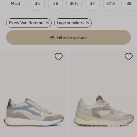
Maat
35
36
36½
37
37½
38
Floris Van Bommel
Lage sneakers
Filter en sorteer