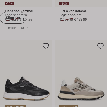
-30%
-50%
Floris Van Bommel
Floris Van Bommel
Lage sneakers
Lage sneakers
Shop hier
€ 249,99
€ 174,99
€ 259,99
€ 129,99
+ meer kleuren
Laatste maten
Laatste item