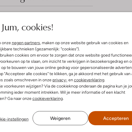
elling & Pasvorm
Omschrijving
Jum, cookies!
Trek de aandacht met de SFM-102
n onze
negen partners
, maken op onze website gebruik van cookies en
ro Revival
bruine heren sneakers zijn perfec
ijkbare technieken (gezamenlijk: "cookies").
uitenkant:
Suède
stadswandeling. De buitenkant is 
bruiken cookies om ervoor te zorgen dat onze website goed functionee
innenkant:
Leer
voeten warm houdt met een zacht
oorkeuren op te slaan, om inzicht te verkrijgen in bezoekersgedrag en 
ol:
Rubber
jeans en een warme wollen trui voor
l op te bouwen van jouw online gedrag voor gepersonaliseerde advertent
g:
Veter
ontwerp maken deze sneakers een
p "Accepteer alle cookies" te klikken, ga je akkoord met het gebruik van 
lateauzool
van comfort en stijl, ongeacht he
es zoals omschreven in onze
privacy-
en
cookieverklaring
.
Ronde Neus
 je voorkeuren wijzigen? Via de cookieknop onderaan de pagina kun je j
mming ieder moment intrekken. Wil je meer informatie of een klacht
nen? Ga naar onze
cookieverklaring
.
Weigeren
Accepteren
kie-instellingen