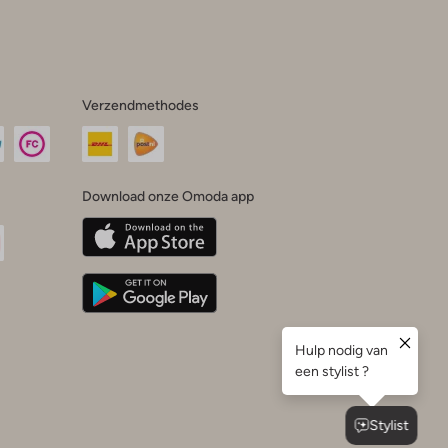
Verzendmethodes
Download onze Omoda app
oda
n
uTube