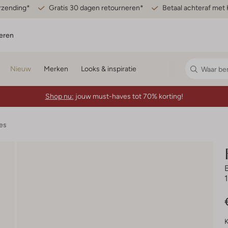
erzending*
Gratis 30 dagen retourneren*
Betaal achteraf met 
eren
Nieuw
Merken
Looks & inspiratie
Shop nu:
jouw must-haves tot 70% korting!
es
K