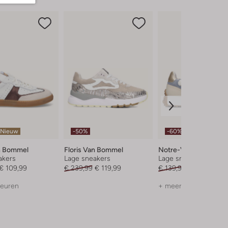
Nieuw
-50%
-60%
an Bommel
Floris Van Bommel
Notre-V
akers
Lage sneakers
Lage sneakers
€ 109,99
€ 239,99
€ 119,99
€ 139,99
€ 55,99
leuren
+ meer kleuren