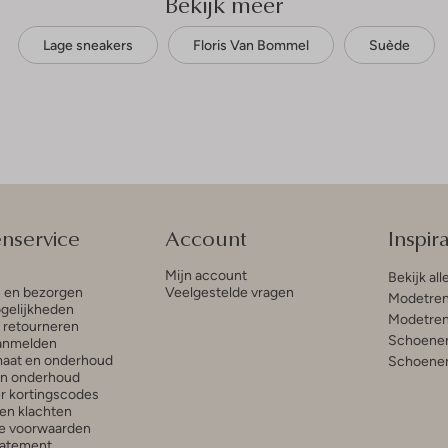
Bekijk meer
Lage sneakers
Floris Van Bommel
Suède
enservice
Account
Inspira
Mijn account
Bekijk all
n en bezorgen
Veelgestelde vragen
Modetren
gelijkheden
Modetren
n retourneren
Schoenen
anmelden
aat en onderhoud
Schoenen
en onderhoud
r kortingscodes
en klachten
e voorwaarden
tatement