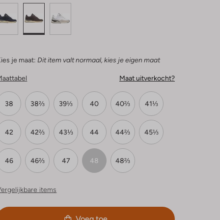
ies je maat:
Dit item valt normaal, kies je eigen maat
Maattabel
Maat uitverkocht?
38
38⅔
39⅓
40
40⅔
41⅓
42
42⅔
43⅓
44
44⅔
45⅓
46
46⅔
47
48
48⅔
ergelijkbare items
Voeg toe