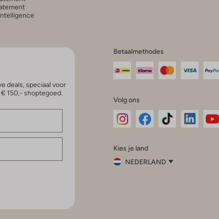
atement
 Intelligence
Betaalmethodes
e deals, speciaal voor
p € 150,- shoptegoed.
Volg ons
Omoda
Omoda
Omoda
Omoda
Om
Kies je land
Instagram
Facebook
TikTok
LinkedI
Yo
NEDERLAND
Kies
je
Sluit
land
Nederland