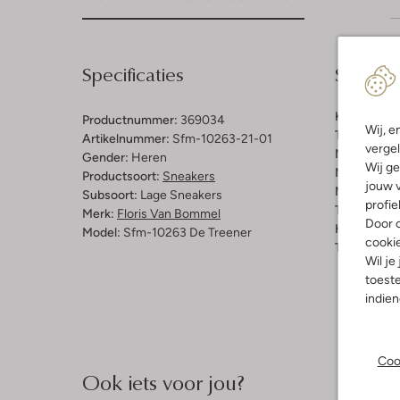
Specificaties
Samenst
Kleur:
Bruin
Productnummer:
369034
Wij, e
Trends:
Ret
Artikelnummer:
Sfm-10263-21-01
vergel
Materiaal b
Gender:
Heren
Wij ge
Materiaal b
Productsoort:
Sneakers
jouw v
Materiaal zo
Subsoort:
Lage Sneakers
profie
Type sluitin
Merk:
Floris Van Bommel
Door o
Hakvorm:
P
Model:
Sfm-10263 De Treener
cooki
Type neus:
Wil je
toeste
indie
Coo
Ook iets voor jou?