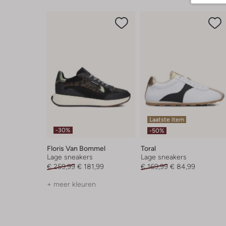
Laatste item
-30%
-50%
Floris Van Bommel
Toral
Lage sneakers
Lage sneakers
€ 259,99
€ 181,99
€ 169,99
€ 84,99
+ meer kleuren