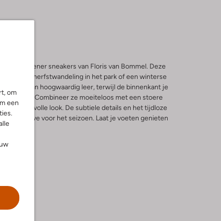
63 De Treener sneakers van Floris van Bommel. Deze
t voor een herfstwandeling in het park of een winterse
gemaakt van hoogwaardig leer, terwijl de binnenkant je
rt, om
e voering. Combineer ze moeiteloos met een stoere
om een
 een stijlvolle look. De subtiele details en het tijdloze
ies.
 must-have voor het seizoen. Laat je voeten genieten
alle
t weer.
ouw