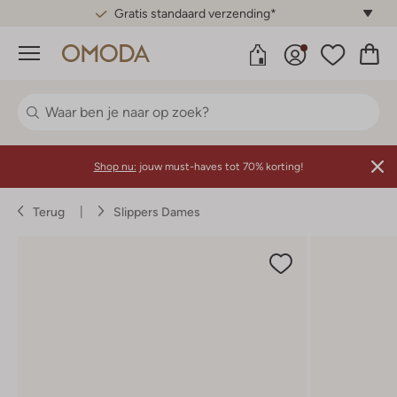
Gratis standaard verzending*
Menu
Shop nu:
jouw must-haves tot 70% korting!
Terug
Slippers Dames