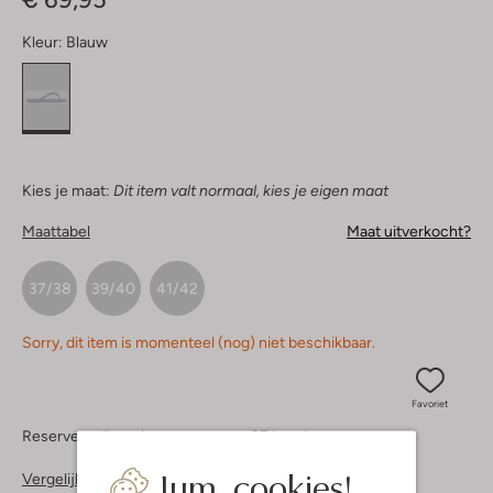
Kleur:
Blauw
Kies je maat:
Dit item valt normaal, kies je eigen maat
Maattabel
Maat uitverkocht?
37/38
39/40
41/42
Sorry, dit item is momenteel (nog) niet beschikbaar.
Favoriet
Reserveer direct in een van onze 37 boutiques
Jum, cookies!
Vergelijkbare items