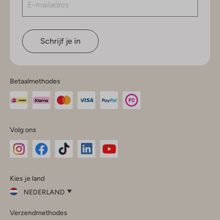
Schrijf je in
Betaalmethodes
Volg ons
Omoda
Omoda
Omoda
Omoda
Omoda
Kies je land
Instagram
Facebook
TikTok
LinkedIn
YouTube
NEDERLAND
Kies
Verzendmethodes
je
Sluit