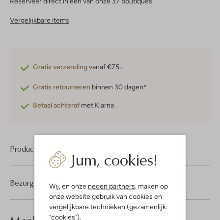
Reserveer direct in een van onze 37 boutiques
Vergelijkbare items
Gratis verzending
vanaf €75,-
Gratis retourneren
binnen 30 dagen*
Betaal achteraf
met Klarna
Product informatie
Jum, cookies!
Bezorgen & retourneren
Wij, en onze
negen partners
, maken op
onze website gebruik van cookies en
vergelijkbare technieken (gezamenlijk:
look compleet
"cookies").