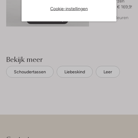
Hoge laarzen
€ 339,99
€ 169,99
Cookie-instellingen
+ meer kleuren
Ontdek de look
Bekijk meer
Schoudertassen
Liebeskind
Leer