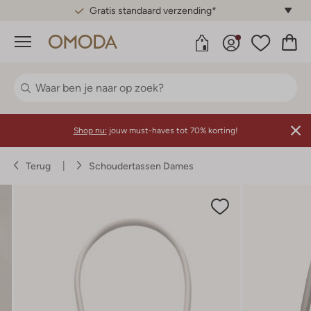
Gratis standaard verzending*
Menu
Shop nu:
jouw must-haves tot 70% korting!
Terug
Schoudertassen Dames