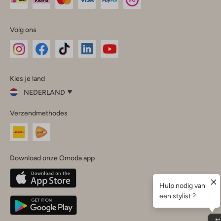
Volg ons
Omoda
Omoda
Omoda
Omoda
Omoda
Kies je land
Instagram
Facebook
TikTok
LinkedIn
YouTube
NEDERLAND
Kies
Verzendmethodes
je
Sluit
land
Nederland
België
(Nederlands)
Download onze Omoda app
Belgique
(Français)
Deutschland