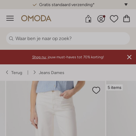
Gratis standaard verzending*
Menu
Shop nu:
jouw must-haves tot 70% korting!
Terug
Jeans Dames
5 items