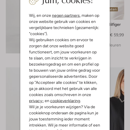
Laatste maten
Wij, en onze
negen partners
, maken op
-60%
onze website gebruik van cookies en
Tommy Hilfiger
vergelijkbare technieken (gezamenlijk:
Top
"cookies").
€ 149,99
€ 59,99
Wij gebruiken cookies om ervoor te
+ meer kleuren
zorgen dat onze website goed
Ontdek de look
functioneert, om jouw voorkeuren op
te slaan, om inzicht te verkrijgen in
bezoekersgedrag en om een profiel op
te bouwen van jouw online gedrag voor
gepersonaliseerde advertenties. Door
op "Accepteer alle cookies" te klikken,
ga je akkoord met het gebruik van alle
cookies zoals omschreven in onze
privacy-
en
cookieverklaring
.
Wil je je voorkeuren wijzigen? Via de
cookieknop onderaan de pagina kun je
jouw toestemming ieder moment
intrekken. Wil je meer informatie of een