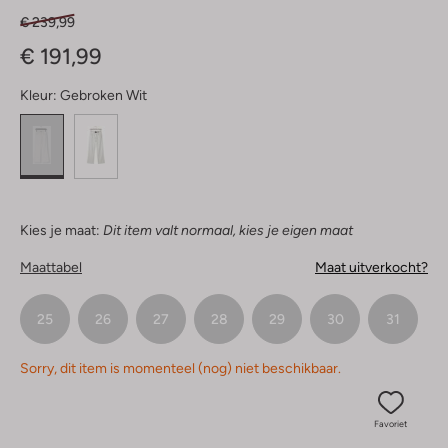
€ 239,99
€ 191,99
Kleur:
Gebroken Wit
Kies je maat:
Dit item valt normaal, kies je eigen maat
Maattabel
Maat uitverkocht?
25
26
27
28
29
30
31
Sorry, dit item is momenteel (nog) niet beschikbaar.
Favoriet