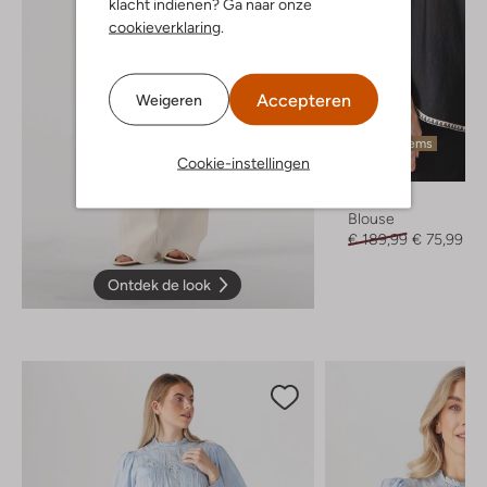
klacht indienen? Ga naar onze
cookieverklaring
.
Accepteren
Weigeren
Laatste items
Cookie-instellingen
-60%
Devotion
Blouse
€ 189,99
€ 75,99
Ontdek de look