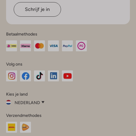
Schrijf je in
Betaalmethodes
Volg ons
Omoda
Omoda
Omoda
Omoda
Omoda
Kies je land
Instagram
Facebook
TikTok
LinkedIn
YouTube
NEDERLAND
Kies
Verzendmethodes
je
Sluit
land
Nederland