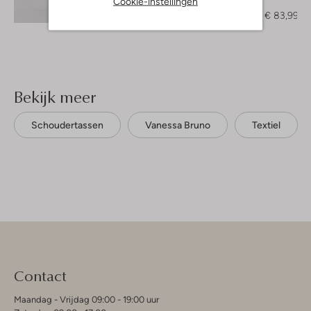
Cookie-instellingen
Blouse
Ontdek de look
€ 209,99
€ 83,99
Bekijk meer
Schoudertassen
Vanessa Bruno
Textiel
Contact
Maandag - Vrijdag 09:00 - 19:00 uur