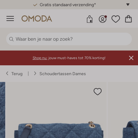
Gratis standaard verzending*
Menu
Shop nu:
jouw must-haves tot 70% korting!
Terug
Schoudertassen Dames