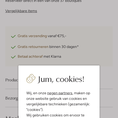
Reserveer direct in een van onze 37 boutiques
Vergelijkbare items
Gratis verzending
vanaf €75,-
Gratis retourneren
binnen 30 dagen*
Betaal achteraf
met Klarna
Jum, cookies!
Product informatie
Wij, en onze
negen partners
, maken op
Bezorgen & retourneren
onze website gebruik van cookies en
vergelijkbare technieken (gezamenlijk:
"cookies").
Wij gebruiken cookies om ervoor te
look compleet