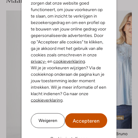
Maak je
zorgen dat onze website goed
functioneert, om jouw voorkeuren op
te slaan, om inzicht te verkrijgen in
bezoekersgedrag en om een profiel op
te bouwen van jouw online gedrag voor
gepersonaliseerde advertenties. Door
op "Accepteer alle cookies" te klikken,
ga je akkoord met het gebruik van alle
cookies zoals omschreven in onze
privacy-
en
cookieverklaring
.
Wil je je voorkeuren wijzigen? Via de
cookieknop onderaan de pagina kun je
jouw toestemming ieder moment
intrekken. Wil je meer informatie of een
klacht indienen? Ga naar onze
cookieverklaring
.
Laatste items
Accepteren
Weigeren
-60%
Vanessa Bruno