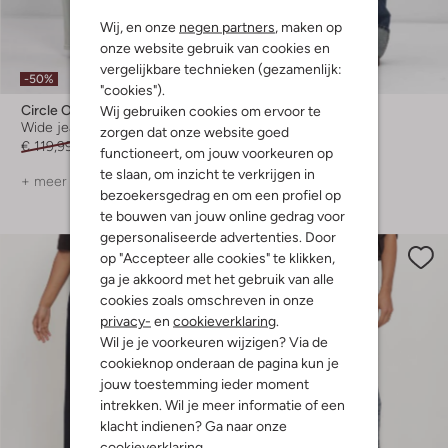
Wij, en onze
negen partners
, maken op
onze website gebruik van cookies en
vergelijkbare technieken (gezamenlijk:
-50%
-50%
Nieuw
"cookies").
Circle Of Trust
Abrand Jeans
Wij gebruiken cookies om ervoor te
Wide jeans
Wide jeans
zorgen dat onze website goed
€ 119,99
€ 59,99
€ 109,99
€ 54,99
functioneert, om jouw voorkeuren op
te slaan, om inzicht te verkrijgen in
+ meer kleuren
bezoekersgedrag en om een profiel op
te bouwen van jouw online gedrag voor
gepersonaliseerde advertenties. Door
op "Accepteer alle cookies" te klikken,
ga je akkoord met het gebruik van alle
cookies zoals omschreven in onze
privacy-
en
cookieverklaring
.
Wil je je voorkeuren wijzigen? Via de
cookieknop onderaan de pagina kun je
jouw toestemming ieder moment
intrekken. Wil je meer informatie of een
klacht indienen? Ga naar onze
cookieverklaring
.