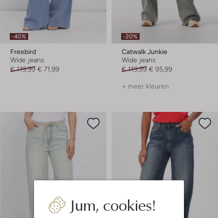
-40%
-20%
Freebird
Catwalk Junkie
Wide jeans
Wide jeans
€ 119,99
€ 71,99
€ 119,99
€ 95,99
+ meer kleuren
Jum, cookies!