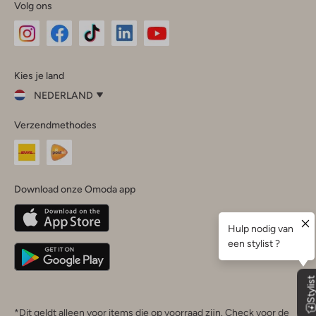
Volg ons
Omoda
Omoda
Omoda
Omoda
Omoda
Kies je land
Instagram
Facebook
TikTok
LinkedIn
YouTube
NEDERLAND
Kies
Verzendmethodes
je
Sluit
land
Nederland
België
(Nederlands)
Download onze Omoda app
Belgique
(Français)
Deutschland
*Dit geldt alleen voor items die op voorraad zijn. Check voor de