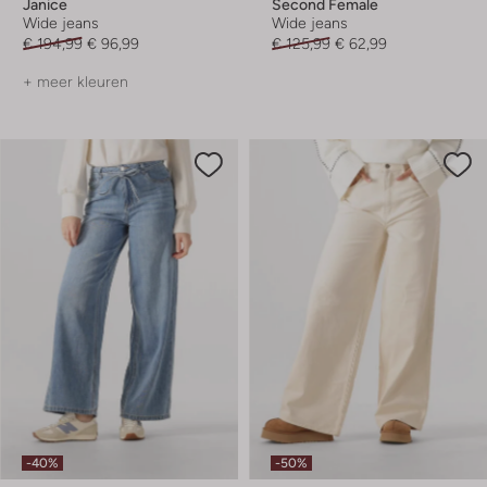
Janice
Second Female
Wide jeans
Wide jeans
€ 194,99
€ 96,99
€ 125,99
€ 62,99
+ meer kleuren
-40%
-50%