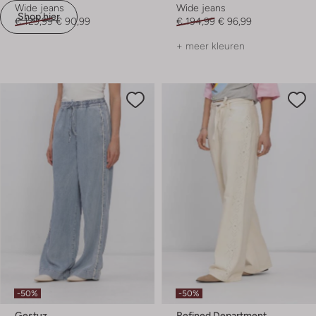
Wide jeans
Wide jeans
Shop hier
€ 129,99
€ 90,99
€ 194,99
€ 96,99
+ meer kleuren
-50%
-50%
Gestuz
Refined Department