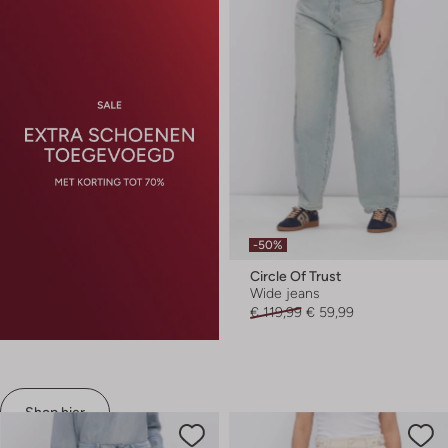
-50%
Circle Of Trust
Wide jeans
€ 119,99
€ 59,99
Shop hier