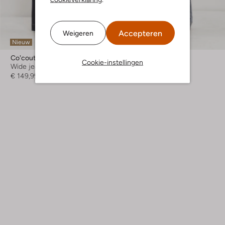
Accepteren
Weigeren
Nieuw
Nieuw
Co'couture
Mac
Cookie-instellingen
Wide jeans
Wide jeans
€ 149,99
€ 119,99