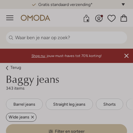
Gratis standaard verzending*
Menu
Shop nu:
jouw must-haves tot 70% korting!
Terug
Baggy jeans
343 items
Barrel jeans
Straight leg jeans
Shorts
Wide jeans
Filter en sorteer