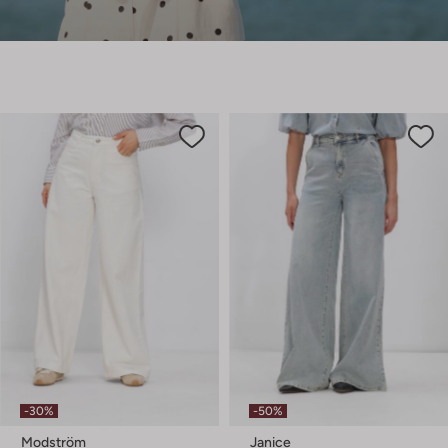
-30%
-50%
Modström
Janice