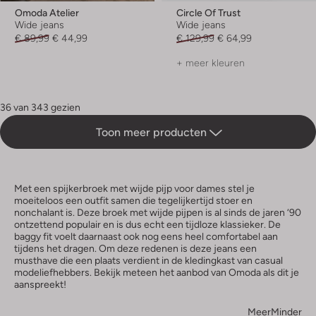
Omoda Atelier
Circle Of Trust
Wide jeans
Wide jeans
€ 89,99
€ 44,99
€ 129,99
€ 64,99
+ meer kleuren
36 van 343 gezien
Toon meer producten
Met een spijkerbroek met wijde pijp voor dames stel je
moeiteloos een outfit samen die tegelijkertijd stoer en
nonchalant is. Deze broek met wijde pijpen is al sinds de jaren ‘90
ontzettend populair en is dus echt een tijdloze klassieker. De
baggy fit voelt daarnaast ook nog eens heel comfortabel aan
tijdens het dragen. Om deze redenen is deze jeans een
musthave die een plaats verdient in de kledingkast van casual
modeliefhebbers. Bekijk meteen het aanbod van Omoda als dit je
aanspreekt!
Meer
Minder