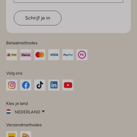
Schrijf je in
Betaalmethodes
Volg ons
Omoda
Omoda
Omoda
Omoda
Omoda
Kies je land
Instagram
Facebook
TikTok
LinkedIn
YouTube
NEDERLAND
Kies
Verzendmethodes
je
Sluit
land