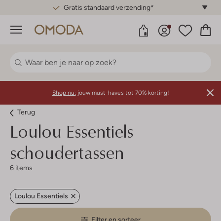
Gratis standaard verzending*
Menu
Shop nu:
jouw must-haves tot 70% korting!
Terug
Loulou Essentiels
schoudertassen
6 items
Loulou Essentiels
Filter en sorteer