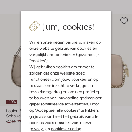
Jum, cookies!
Wij, en onze
negen partners
, maken op
onze website gebruik van cookies en
vergelijkbare technieken (gezamenlijk:
"cookies").
Wij gebruiken cookies om ervoor te
zorgen dat onze website goed
functioneert, om jouw voorkeuren op
te slaan, om inzicht te verkrijgen in
bezoekersgedrag en om een profiel op
te bouwen van jouw online gedrag voor
-40%
-20%
gepersonaliseerde advertenties. Door
op "Accepteer alle cookies" te klikken,
Loulou Essentiels
Loulou Essentiels
Schoudertas
Schoudertas
ga je akkoord met het gebruik van alle
€ 169,99
€ 101,99
€ 129,99
€ 103,99
cookies zoals omschreven in onze
privacy-
en
cookieverklaring
.