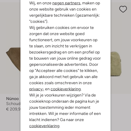
Wij, en onze
negen partners
, maken op
onze website gebruik van cookies en
vergelijkbare technieken (gezamenlijk:
"cookies").
Wij gebruiken cookies om ervoor te
zorgen dat onze website goed
functioneert, om jouw voorkeuren op
te slaan, om inzicht te verkrijgen in
bezoekersgedrag en om een profiel op
te bouwen van jouw online gedrag voor
gepersonaliseerde advertenties. Door
op "Accepteer alle cookies" te klikken,
ga je akkoord met het gebruik van alle
cookies zoals omschreven in onze
privacy-
en
cookieverklaring
.
-40%
Wil je je voorkeuren wijzigen? Via de
Núnoo
Gianni Chiarini
cookieknop onderaan de pagina kun je
Schoudertas
Schoudertas
jouw toestemming ieder moment
€ 209,99
€ 274,99
€ 164,99
intrekken. Wil je meer informatie of een
klacht indienen? Ga naar onze
+ meer kleuren
cookieverklaring
.