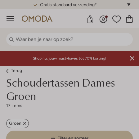
Gratis standaard verzending*
Menu
Shop nu:
jouw must-haves tot 70% korting!
Terug
Schoudertassen Dames
Groen
17 items
Groen
Filter en sorteer