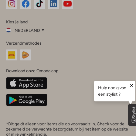
Omoda
Omoda
Omoda
Omoda
Omoda
Kies je land
Instagram
Facebook
TikTok
LinkedIn
YouTube
NEDERLAND
Kies
Verzendmethodes
je
Sluit
land
Nederland
België
(Nederlands)
Download onze Omoda app
Belgique
(Français)
Deutschland
*Dit geldt alleen voor items die op voorraad zijn. Check voor de
zekerheid de verwachte bezorgdatum bij het item op de website
of in je winkelmandje.