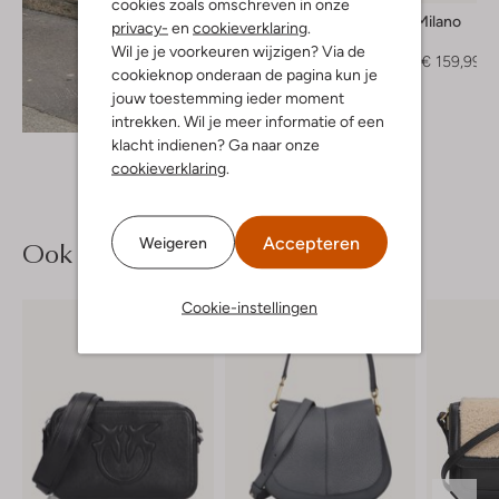
cookies zoals omschreven in onze
Twinset Milano
privacy-
en
cookieverklaring
.
Pumps
Wil je je voorkeuren wijzigen? Via de
€ 199,99
€ 159,99
cookieknop onderaan de pagina kun je
jouw toestemming ieder moment
Ontdek de look
intrekken. Wil je meer informatie of een
klacht indienen? Ga naar onze
cookieverklaring
.
Accepteren
Weigeren
Ook iets voor jou?
Cookie-instellingen