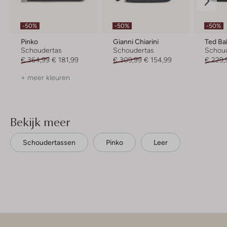
-50%
-50%
-50%
Pinko
Gianni Chiarini
Ted Ba
Schoudertas
Schoudertas
Schou
€ 364,99
€ 181,99
€ 309,99
€ 154,99
€ 229,
+ meer kleuren
Bekijk meer
Schoudertassen
Pinko
Leer