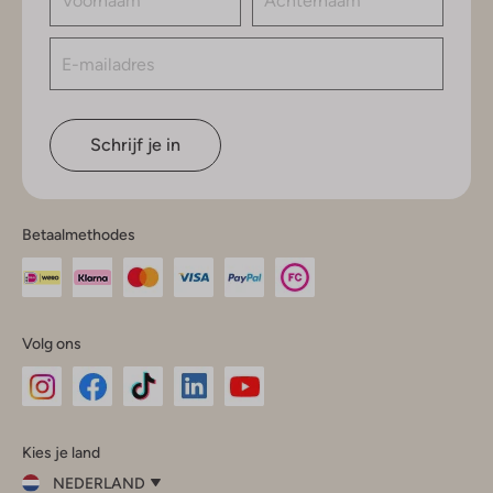
Schrijf je in
Betaalmethodes
Volg ons
Omoda
Omoda
Omoda
Omoda
Omoda
Kies je land
Instagram
Facebook
TikTok
LinkedIn
YouTube
NEDERLAND