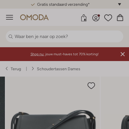
Gratis standaard verzending*
Menu
Shop nu:
jouw must-haves tot 70% korting!
Terug
Schoudertassen Dames