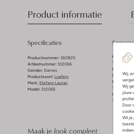
Product informatie
Specificaties
Samenst
Kleur:
Came
Productnummer:
360825
Trends:
Ear
Artikelnummer:
St2066
Materiaal b
Gender:
Dames
Wij, e
Materiaal b
Productsoort:
Loafers
vergel
Materiaal zo
Merk:
Stefano Lauran
Wij ge
Type sluitin
Model:
St2066
jouw v
Hakvorm:
P
profie
Type neus:
Door o
cooki
Wil je
toeste
Maak je
look compleet
indie