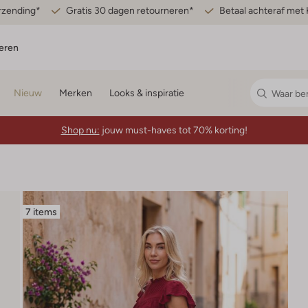
erzending*
Gratis 30 dagen retourneren*
Betaal achteraf met 
eren
Nieuw
Merken
Looks & inspiratie
Shop nu:
jouw must-haves tot 70% korting!
7 items