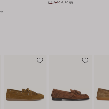
€ 119,99
€ 59,99
ren