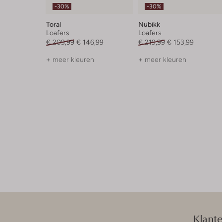
-30%
-30%
Toral
Nubikk
Loafers
Loafers
€ 209,99
€ 146,99
€ 219,99
€ 153,99
+ meer kleuren
+ meer kleuren
Klant