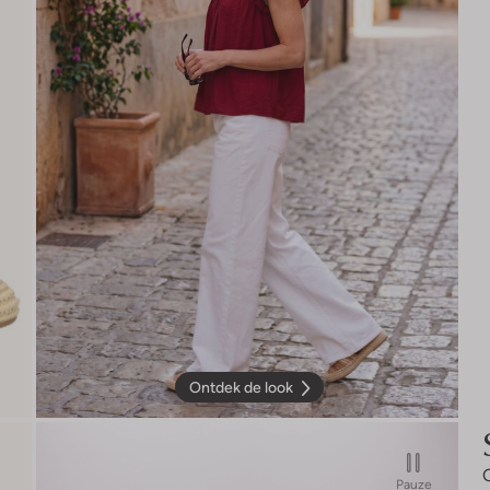
Ontdek de look
Pauze