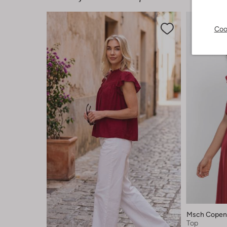
Coo
Msch Copen
Top