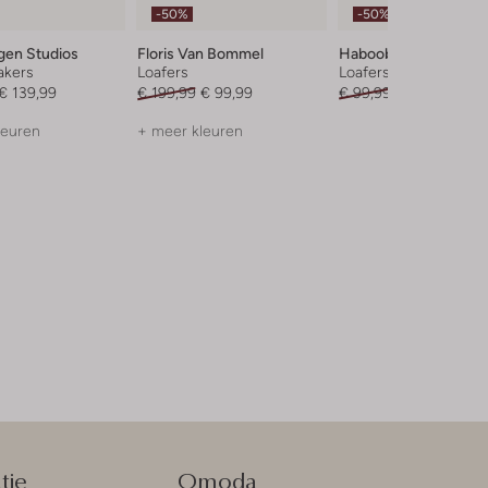
-50%
-50%
Nieuw
en Studios
Floris Van Bommel
Haboob
akers
Loafers
Loafers
€ 139,99
€ 199,99
€ 99,99
€ 99,99
€ 49,99
leuren
+ meer kleuren
tie
Omoda