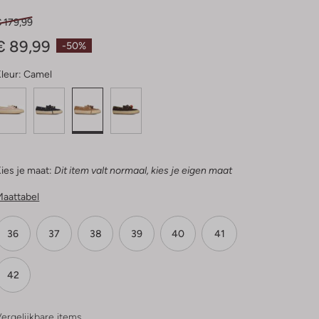
 179,99
€ 89,99
-50%
leur:
Camel
ies je maat:
Dit item valt normaal, kies je eigen maat
Maattabel
36
37
38
39
40
41
42
ergelijkbare items