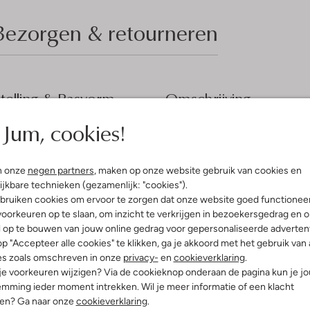
Bezorgen & retourneren
elling & Pasvorm
Omschrijving
Jum, cookies!
l
Stap de lente en zomer stijlvol
thcore Aesthetic
dames. Draag deze camelkleurige
uitenkant:
Suède
tegelijk chique uitstraling. De z
n onze
negen partners
, maken op onze website gebruik van cookies en
innenkant:
Leer
direct een frisse draai. Combinee
ijkbare technieken (gezamenlijk: "cookies").
ol:
Rubber
voor een moeiteloos zomerse outf
bruiken cookies om ervoor te zorgen dat onze website goed functionee
g:
Veter
een ontspannen middag op een ter
oorkeuren op te slaan, om inzicht te verkrijgen in bezoekersgedrag en 
lateauzool
LAURAN je dit seizoen geeft.
l op te bouwen van jouw online gedrag voor gepersonaliseerde advertent
Ronde Neus
p "Accepteer alle cookies" te klikken, ga je akkoord met het gebruik van 
es zoals omschreven in onze
privacy-
en
cookieverklaring
.
 je voorkeuren wijzigen? Via de cookieknop onderaan de pagina kun je j
mming ieder moment intrekken. Wil je meer informatie of een klacht
nen? Ga naar onze
cookieverklaring
.