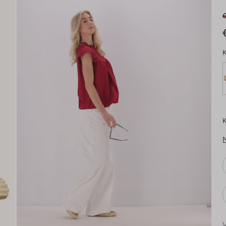
€
K
K
V