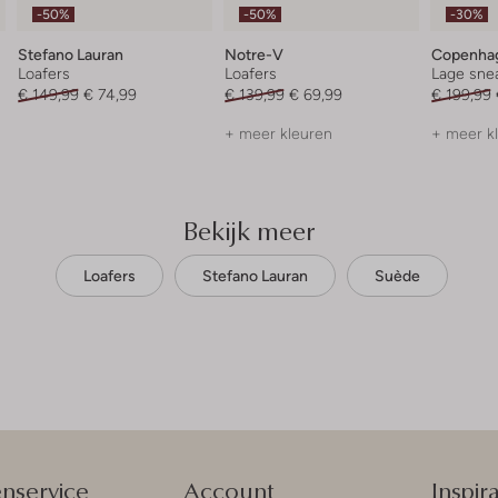
-50%
-50%
-30%
Stefano Lauran
Notre-V
Copenhag
Loafers
Loafers
Lage sne
€ 149,99
€ 74,99
€ 139,99
€ 69,99
€ 199,99
+ meer kleuren
+ meer k
Bekijk meer
Loafers
Stefano Lauran
Suède
enservice
Account
Inspira