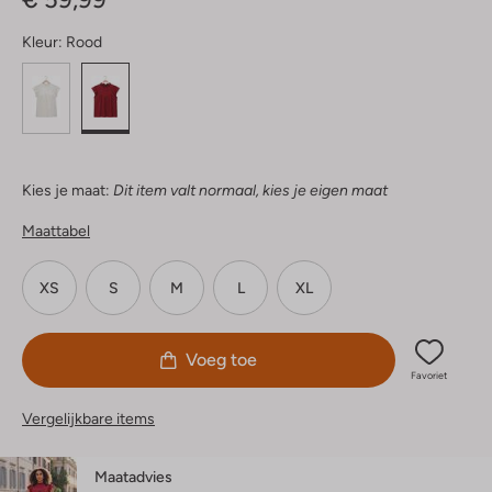
Kleur:
Rood
Kies je maat:
Dit item valt normaal, kies je eigen maat
Maattabel
XS
S
M
L
XL
Voeg toe
Favoriet
Vergelijkbare items
Maatadvies