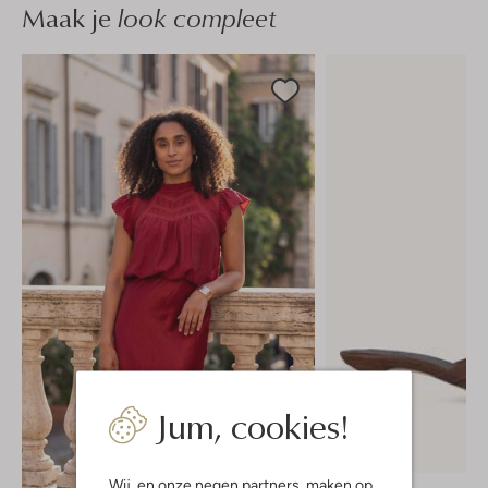
Maak je
look compleet
Jum, cookies!
-20%
Wij, en onze
negen partners
, maken op