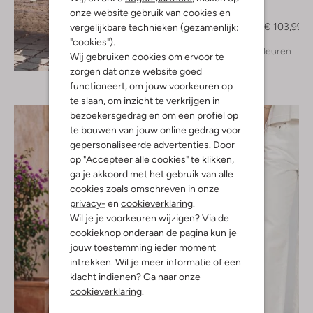
Notre-V
onze website gebruik van cookies en
Muiltjes
€ 129,99
€ 103,99
vergelijkbare technieken (gezamenlijk:
"cookies").
+ meer kleuren
Ontdek de look
Wij gebruiken cookies om ervoor te
zorgen dat onze website goed
functioneert, om jouw voorkeuren op
te slaan, om inzicht te verkrijgen in
bezoekersgedrag en om een profiel op
te bouwen van jouw online gedrag voor
gepersonaliseerde advertenties. Door
op "Accepteer alle cookies" te klikken,
ga je akkoord met het gebruik van alle
cookies zoals omschreven in onze
privacy-
en
cookieverklaring
.
Wil je je voorkeuren wijzigen? Via de
cookieknop onderaan de pagina kun je
jouw toestemming ieder moment
intrekken. Wil je meer informatie of een
klacht indienen? Ga naar onze
cookieverklaring
.