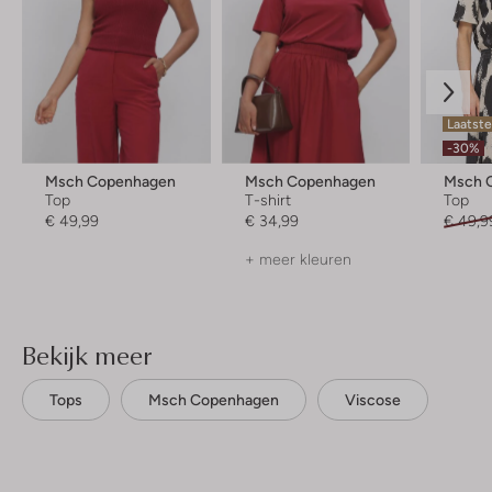
Laatste
-30%
Msch Copenhagen
Msch Copenhagen
Msch 
Top
T-shirt
Top
€ 49,99
€ 34,99
€ 49,9
+ meer kleuren
Bekijk meer
Tops
Msch Copenhagen
Viscose