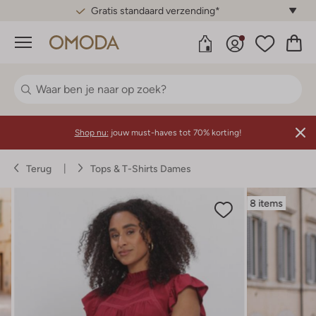
Gratis standaard verzending*
Menu
Shop nu:
jouw must-haves tot 70% korting!
Terug
Tops & T-Shirts Dames
8 items