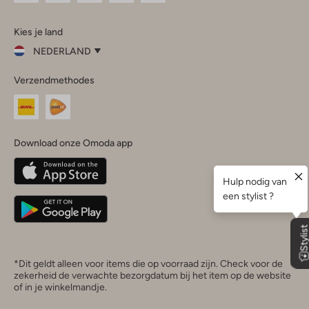
Omoda
Omoda
Omoda
Omoda
Omoda
Kies je land
Instagram
Facebook
TikTok
LinkedIn
YouTube
NEDERLAND
Kies
Verzendmethodes
je
Sluit
land
Nederland
België
(Nederlands)
Download onze Omoda app
Belgique
(Français)
Deutschland
*Dit geldt alleen voor items die op voorraad zijn. Check voor de
zekerheid de verwachte bezorgdatum bij het item op de website
of in je winkelmandje.