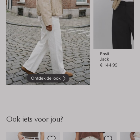
Envii
Jack
€ 144,99
Ontdek de look
Ook iets voor jou?