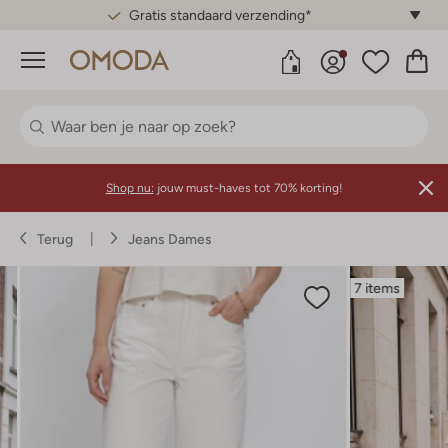
Gratis standaard verzending*
Menu
Shop nu:
jouw must-haves tot 70% korting!
Terug
Jeans Dames
7 items