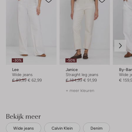
-30%
-50%
Lee
Janice
By-Ba
Wide jeans
Straight leg jeans
Wide j
€ 89,99
€ 62,99
€ 184,99
€ 91,99
€ 159,
+ meer kleuren
Bekijk meer
Wide jeans
Calvin Klein
Denim