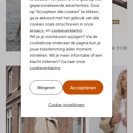
gepersonaliseerde advertenties. Door
op "Accepteer alle cookies" te klikken,
ga je akkoord met het gebruik van alle
Laatste items
cookies zoals omschreven in onze
-30%
privacy-
en
cookieverklaring
.
Wil je je voorkeuren wijzigen? Via de
Toral
Muiltjes
cookieknop onderaan de pagina kun je
Ontdek de look
€ 159,99
€ 111,99
jouw toestemming ieder moment
intrekken. Wil je meer informatie of een
klacht indienen? Ga naar onze
cookieverklaring
.
Accepteren
Weigeren
Cookie-instellingen