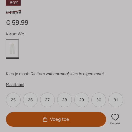
-50%
€ 119,99
€ 59,99
Kleur:
Wit
Kies je maat:
Dit item valt normaal, kies je eigen maat
Maattabel
25
26
27
28
29
30
31
Voeg toe
Favoriet