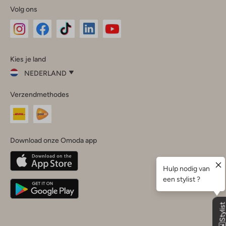
Volg ons
Omoda
Omoda
Omoda
Omoda
Omoda
Kies je land
Instagram
Facebook
TikTok
LinkedIn
YouTube
NEDERLAND
Kies
Verzendmethodes
je
Sluit
land
Nederland
België
(Nederlands)
Download onze Omoda app
Belgique
(Français)
Deutschland