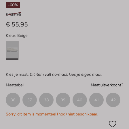
Sterren
-60%
€ 139,95
€ 55,95
Kleur:
Beige
Kies je maat:
Dit item valt normaal, kies je eigen maat
Maattabel
Maat uitverkocht?
36
37
38
39
40
41
42
Sorry, dit item is momenteel (nog) niet beschikbaar.