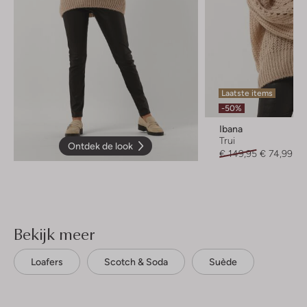
Laatste items
-50%
Ibana
Trui
Ontdek de look
€ 149,95
€ 74,99
Bekijk meer
Loafers
Scotch & Soda
Suède