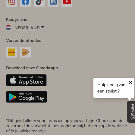
Omoda
Omoda
Omoda
Omoda
Omoda
Kies je land
Instagram
Facebook
TikTok
LinkedIn
YouTube
NEDERLAND
Kies
Verzendmethodes
je
Sluit
land
Nederland
België
(Nederlands)
Download onze Omoda app
Belgique
(Français)
Deutschland
*Dit geldt alleen voor items die op voorraad zijn. Check voor de
zekerheid de verwachte bezorgdatum bij het item op de website
of in je winkelmandje.