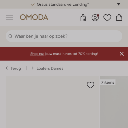
Gratis standaard verzending*
Menu
Shop nu:
jouw must-haves tot 70% korting!
Terug
Loafers Dames
7 items