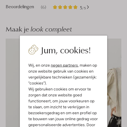
6
5
Beoordelingen
(6)
5
/5
Sterren
Maak je
look compleet
Jum, cookies!
Wij, en onze
negen partners
, maken op
onze website gebruik van cookies en
vergelijkbare technieken (gezamenlijk:
"cookies").
Wij gebruiken cookies om ervoor te
zorgen dat onze website goed
functioneert, om jouw voorkeuren op
te slaan, om inzicht te verkrijgen in
bezoekersgedrag en om een profiel op
te bouwen van jouw online gedrag voor
gepersonaliseerde advertenties. Door