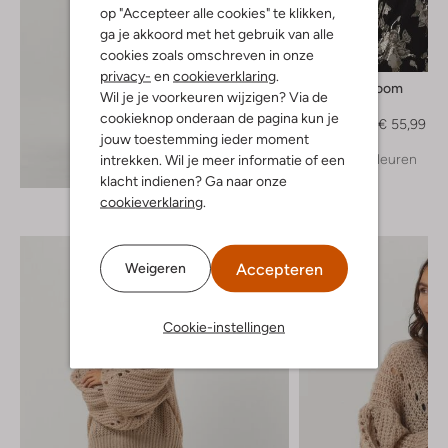
op "Accepteer alle cookies" te klikken,
ga je akkoord met het gebruik van alle
cookies zoals omschreven in onze
-60%
privacy-
en
cookieverklaring
.
Levete Room
Wil je je voorkeuren wijzigen? Via de
Coltrui
cookieknop onderaan de pagina kun je
€ 139,95
€ 55,99
jouw toestemming ieder moment
+ meer kleuren
intrekken. Wil je meer informatie of een
Ontdek de look
klacht indienen? Ga naar onze
cookieverklaring
.
Accepteren
Weigeren
Cookie-instellingen