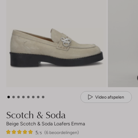
Video afspelen
Scotch & Soda
Beige Scotch & Soda Loafers Emma
5
6
5
/5
(6 beoordelingen)