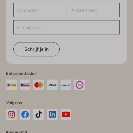
Schrijf je in
Betaalmethodes
Volg ons
Omoda
Omoda
Omoda
Omoda
Omoda
Kies je land