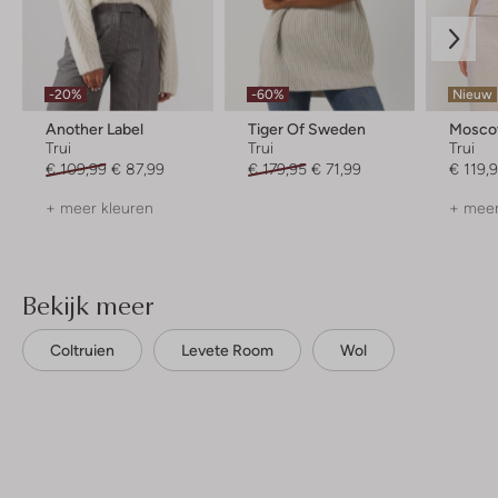
-20%
-60%
Nieuw
Another Label
Tiger Of Sweden
Mosc
Trui
Trui
Trui
€ 109,99
€ 87,99
€ 179,95
€ 71,99
€ 119,
+ meer kleuren
+ meer
Bekijk meer
Coltruien
Levete Room
Wol