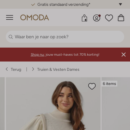
Gratis standaard verzending*
Menu
Shop nu:
jouw must-haves tot 70% korting!
Terug
Truien & Vesten Dames
6 items