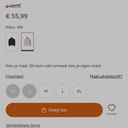
€ 139,95
€ 55,99
Kleur:
Wit
Kies je maat:
Dit item valt normaal, kies je eigen maat
Maattabel
Maat uitverkocht?
XS
S
M
L
XL
Voeg toe
Favoriet
Vergelijkbare items