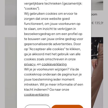
vergelijkbare technieken (gezamenlijk:
-60%
"cookies").
Wij gebruiken cookies om ervoor te
Levete Room
Maxi jurk
zorgen dat onze website goed
Ontdek de look
€ 339,95
€ 135,99
functioneert, om jouw voorkeuren op
te slaan, om inzicht te verkrijgen in
bezoekersgedrag en om een profiel op
te bouwen van jouw online gedrag voor
gepersonaliseerde advertenties. Door
op "Accepteer alle cookies" te klikken,
ga je akkoord met het gebruik van alle
cookies zoals omschreven in onze
privacy-
en
cookieverklaring
.
Wil je je voorkeuren wijzigen? Via de
cookieknop onderaan de pagina kun je
jouw toestemming ieder moment
intrekken. Wil je meer informatie of een
klacht indienen? Ga naar onze
cookieverklaring
.