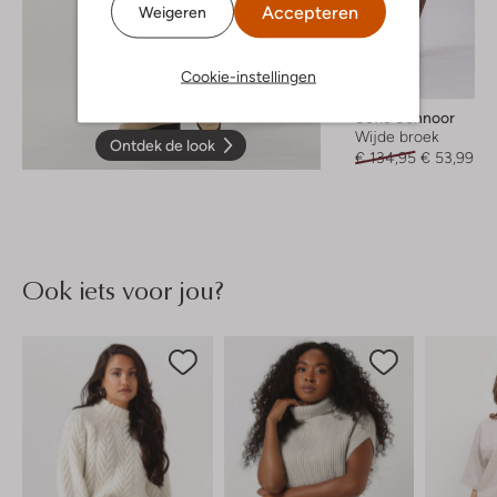
Accepteren
Weigeren
Cookie-instellingen
-60%
Sofie Schnoor
Wijde broek
Ontdek de look
€ 134,95
€ 53,99
Ook iets voor jou?