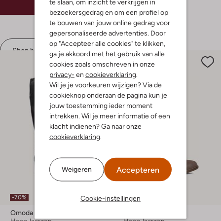
€ 129,95
€ 64,99
te slaan, om inzicht te verkrijgen in
bezoekersgedrag en om een profiel op
te bouwen van jouw online gedrag voor
gepersonaliseerde advertenties. Door
op "Accepteer alle cookies" te klikken,
Shop hier
ga je akkoord met het gebruik van alle
cookies zoals omschreven in onze
privacy-
en
cookieverklaring
.
Wil je je voorkeuren wijzigen? Via de
cookieknop onderaan de pagina kun je
jouw toestemming ieder moment
intrekken. Wil je meer informatie of een
klacht indienen? Ga naar onze
cookieverklaring
.
Accepteren
Weigeren
Cookie-instellingen
-70%
-50%
Omoda
Omoda