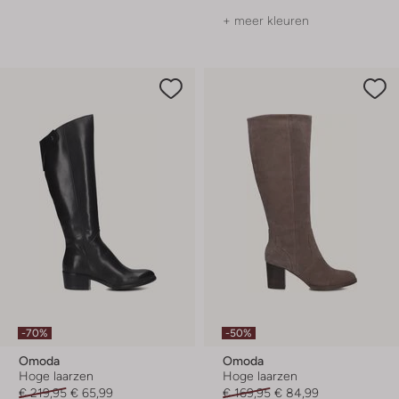
+ meer kleuren
-70%
-50%
Omoda
Omoda
Hoge laarzen
Hoge laarzen
€ 219,95
€ 65,99
€ 169,95
€ 84,99