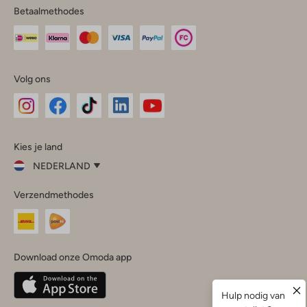
Betaalmethodes
Volg ons
Omoda
Omoda
Omoda
Omoda
Omoda
Kies je land
Instagram
Facebook
TikTok
LinkedIn
YouTube
NEDERLAND
Kies
Verzendmethodes
je
Sluit
land
Nederland
België
(Nederlands)
Download onze Omoda app
Belgique
(Français)
Deutschland