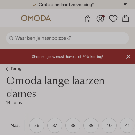
Gratis standaard verzending*
Menu
Shop nu:
jouw must-haves tot 70% korting!
Terug
Omoda lange laarzen
dames
14 items
Maat
36
37
38
39
40
41