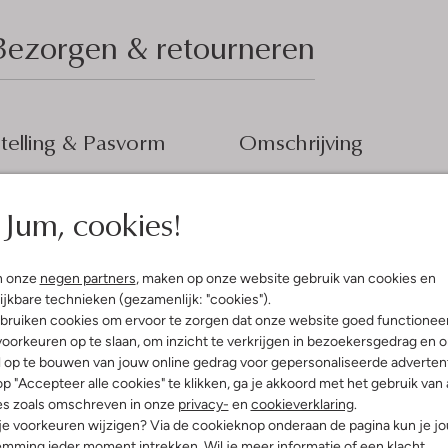
Bezorgen & retourneren
elling & Pasvorm
Omschrijving
t
Stap stijlvol de dag in met deze 
dagje shoppen of een avondje uit
Jum, cookies!
ty
schacht. Dankzij de ritssluiting t
uitenkant:
Leatherlook
comfortabele pasvorm maken ze e
innenkant:
Textiel, Leatherlook
beklede hak zorgen voor een luxe 
ol:
Rubber
klasse toe aan elke outfit met dez
n onze
negen partners
, maken op onze website gebruik van cookies en
g:
Rits
ijkbare technieken (gezamenlijk: "cookies").
lokhak
bruiken cookies om ervoor te zorgen dat onze website goed functionee
(cm):
9
oorkeuren op te slaan, om inzicht te verkrijgen in bezoekersgedrag en 
Puntige Neus
l op te bouwen van jouw online gedrag voor gepersonaliseerde advertent
35 - 38 Cm (m)
p "Accepteer alle cookies" te klikken, ga je akkoord met het gebruik van 
gte laarzen (cm):
44
es zoals omschreven in onze
privacy-
en
cookieverklaring
.
 je voorkeuren wijzigen? Via de cookieknop onderaan de pagina kun je j
mming ieder moment intrekken. Wil je meer informatie of een klacht