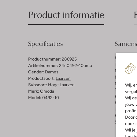
Product informatie
Specificaties
Samenst
Kleur:
Zwar
Productnummer:
286925
Trends:
Par
Artikelnummer:
24c0492-10omo
Materiaal b
Gender:
Dames
Materiaal b
Productsoort:
Laarzen
Materiaal zo
Subsoort:
Hoge Laarzen
Wij, e
Type sluitin
Merk:
Omoda
vergel
Hakvorm:
B
Model:
0492-10
Wij ge
Hakhoogte 
jouw v
Type neus:
profie
Kuitwijdte:
Door o
Schachthoo
cooki
Wil je
toeste