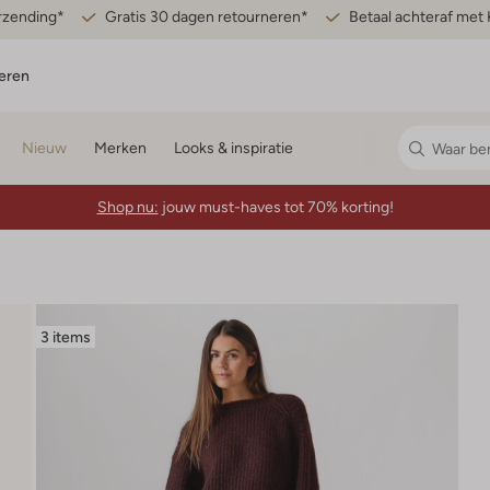
erzending*
Gratis 30 dagen retourneren*
Betaal achteraf met 
eren
Nieuw
Merken
Looks & inspiratie
Shop nu:
jouw must-haves tot 70% korting!
3 items