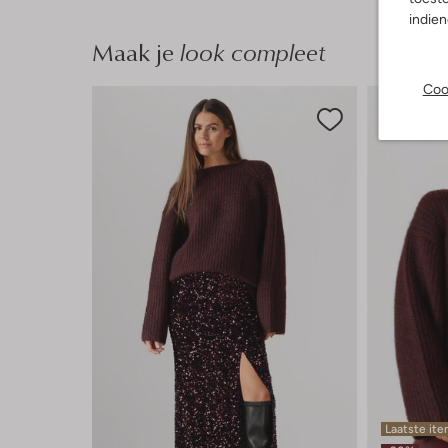
indie
Maak je
look compleet
Coo
Laatste it