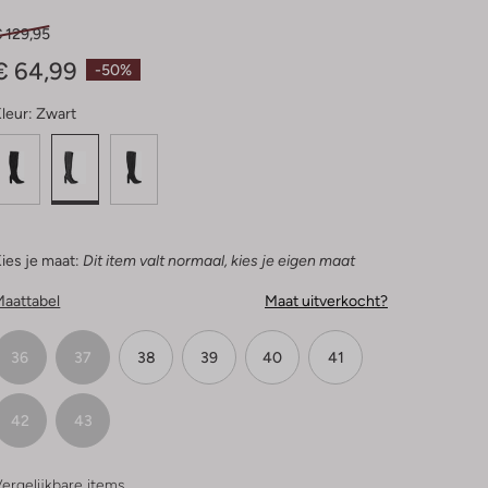
 129,95
€ 64,99
-50%
leur:
Zwart
ies je maat:
Dit item valt normaal, kies je eigen maat
Maattabel
Maat uitverkocht?
36
37
38
39
40
41
42
43
ergelijkbare items