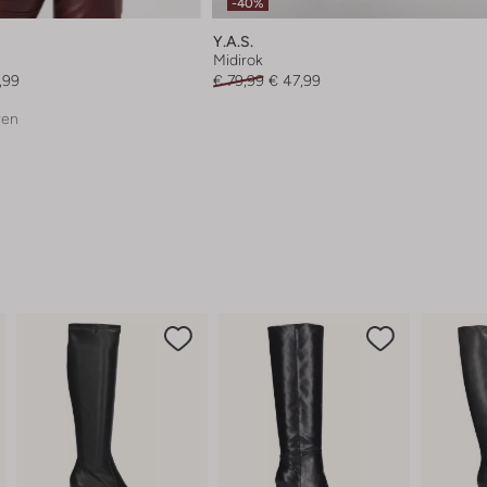
-40%
Y.a.s.
Midirok
,99
€ 79,99
€ 47,99
ren