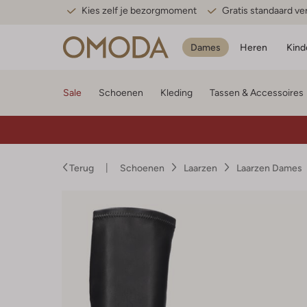
Kies zelf je bezorgmoment
Gratis standaard v
Dames
Heren
Kind
Sale
Schoenen
Kleding
Tassen & Accessoires
Terug
Schoenen
Laarzen
Laarzen Dames