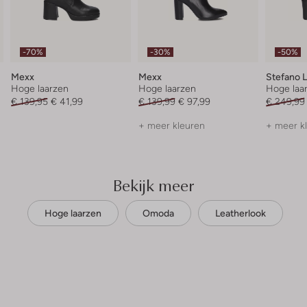
-70%
-30%
-50%
Mexx
Mexx
Stefano 
Hoge laarzen
Hoge laarzen
Hoge laa
€ 139,95
€ 41,99
€ 139,99
€ 97,99
€ 249,99
+ meer kleuren
+ meer k
Bekijk meer
Hoge laarzen
Omoda
Leatherlook