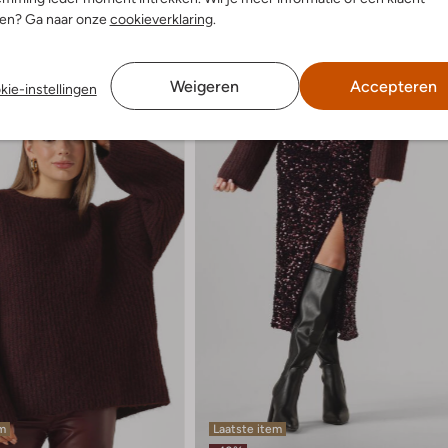
nen? Ga naar onze
cookieverklaring
.
Weigeren
Accepteren
kie-instellingen
em
Laatste item