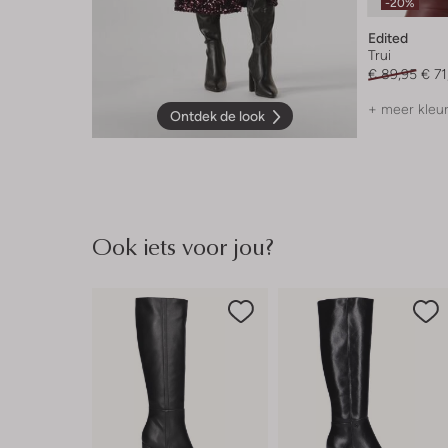
-20%
Edited
Trui
€ 89,95
€ 71
+ meer kleu
Ontdek de look
Ook iets voor jou?