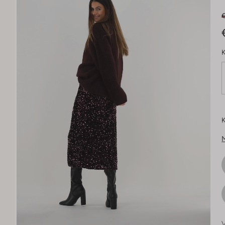
€
K
K
V