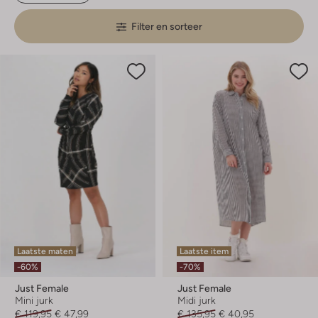
Filter en sorteer
Laatste maten
Laatste item
-60%
-70%
Just Female
Just Female
Mini jurk
Midi jurk
€ 119,95
€ 47,99
€ 135,95
€ 40,95