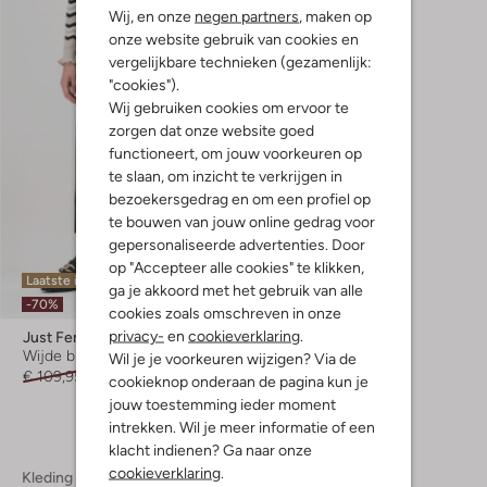
Wij, en onze
negen partners
, maken op
onze website gebruik van cookies en
vergelijkbare technieken (gezamenlijk:
"cookies").
Wij gebruiken cookies om ervoor te
zorgen dat onze website goed
functioneert, om jouw voorkeuren op
te slaan, om inzicht te verkrijgen in
bezoekersgedrag en om een profiel op
te bouwen van jouw online gedrag voor
gepersonaliseerde advertenties. Door
op "Accepteer alle cookies" te klikken,
Laatste item
ga je akkoord met het gebruik van alle
-70%
cookies zoals omschreven in onze
privacy-
en
cookieverklaring
.
Just Female
Wijde broek
Wil je je voorkeuren wijzigen? Via de
€ 109,95
€ 32,95
cookieknop onderaan de pagina kun je
jouw toestemming ieder moment
intrekken. Wil je meer informatie of een
klacht indienen? Ga naar onze
cookieverklaring
.
Kleding
Dameskleding