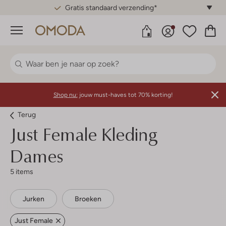
Gratis standaard verzending*
Menu
Shop nu:
jouw must-haves tot 70% korting!
Terug
Just Female
Kleding
Dames
5 items
Jurken
Broeken
Just Female