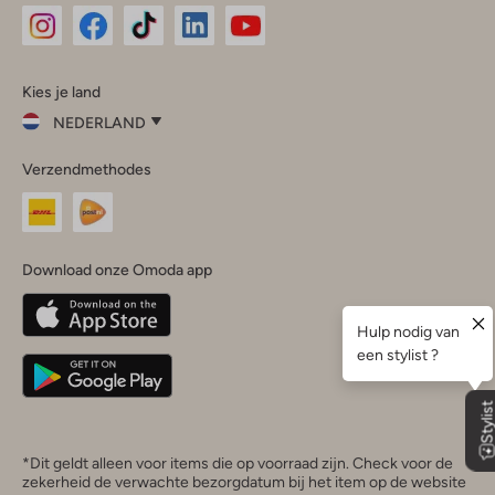
Omoda
Omoda
Omoda
Omoda
Omoda
Kies je land
Instagram
Facebook
TikTok
LinkedIn
YouTube
NEDERLAND
Kies
Verzendmethodes
je
Sluit
land
Nederland
België
(Nederlands)
Download onze Omoda app
Belgique
(Français)
Deutschland
*Dit geldt alleen voor items die op voorraad zijn. Check voor de
zekerheid de verwachte bezorgdatum bij het item op de website