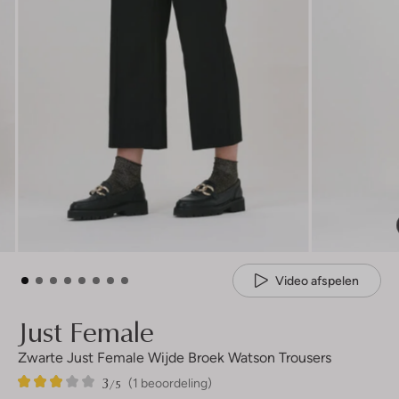
Video afspelen
Just Female
Zwarte Just Female Wijde Broek Watson Trousers
3
1
3
/5
(1 beoordeling)