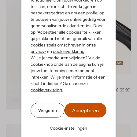
te slaan, om inzicht te verkrijgen in
bezoekersgedrag en om een profiel op
te bouwen van jouw online gedrag voor
gepersonaliseerde advertenties. Door
op "Accepteer alle cookies" te klikken,
ga je akkoord met het gebruik van alle
cookies zoals omschreven in onze
privacy-
en
cookieverklaring
.
Wil je je voorkeuren wijzigen? Via de
Laatste items
cookieknop onderaan de pagina kun je
-50%
jouw toestemming ieder moment
intrekken. Wil je meer informatie of een
Notre-V
klacht indienen? Ga naar onze
Pumps
cookieverklaring
.
€ 139,95
€ 69,99
Ontdek de look
Accepteren
Weigeren
Cookie-instellingen