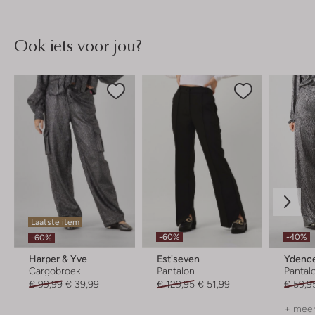
Ook iets voor jou?
Laatste item
-60%
-40%
-60%
Harper & Yve
Est'seven
Ydenc
Cargobroek
Pantalon
Pantal
€ 99,99
€ 39,99
€ 129,95
€ 51,99
€ 59,9
+ meer