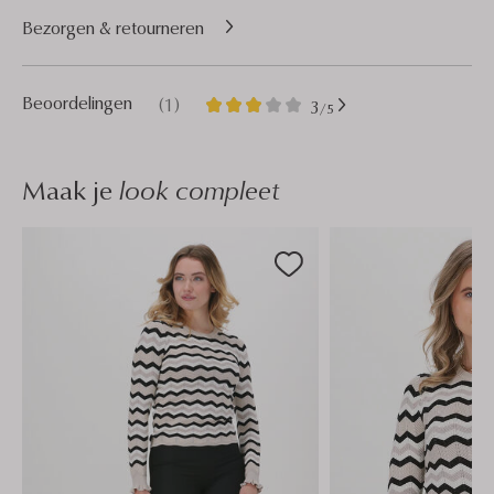
Bezorgen & retourneren
1
3
Beoordelingen
(1)
3
/5
Sterren
Maak je
look compleet