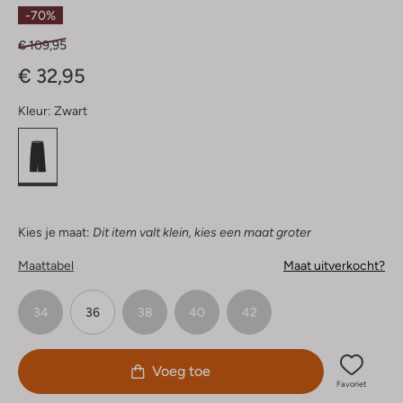
Sterren
-70%
€ 109,95
€ 32,95
Kleur:
Zwart
Kies je maat:
Dit item valt klein, kies een maat groter
Maattabel
Maat uitverkocht?
34
36
38
40
42
Voeg toe
Favoriet