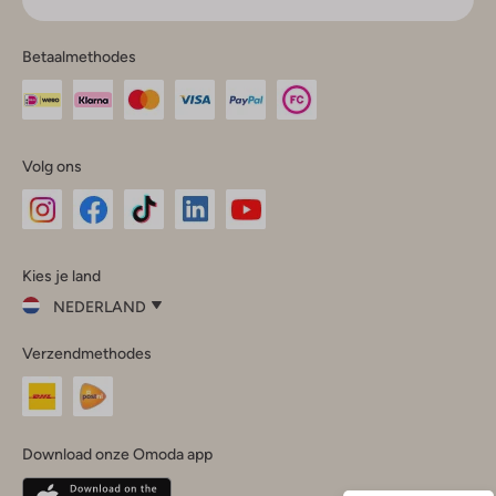
Betaalmethodes
Volg ons
Omoda
Omoda
Omoda
Omoda
Omoda
Kies je land
Instagram
Facebook
TikTok
LinkedIn
YouTube
NEDERLAND
Kies
Verzendmethodes
je
Sluit
land
Nederland
België
(Nederlands)
Download onze Omoda app
Belgique
(Français)