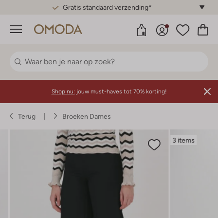
Gratis standaard verzending*
Menu
Shop nu:
jouw must-haves tot 70% korting!
Terug
Broeken Dames
3 items