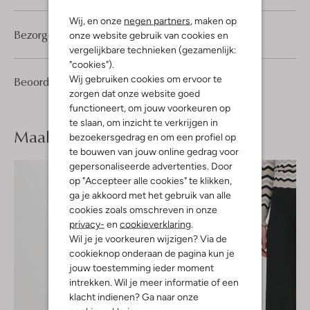
Wij, en onze
negen partners
, maken op
Bezorgen & retourneren
onze website gebruik van cookies en
vergelijkbare technieken (gezamenlijk:
"cookies").
Wij gebruiken cookies om ervoor te
5
4
Beoordelingen
(5)
4
/5
zorgen dat onze website goed
Sterren
functioneert, om jouw voorkeuren op
te slaan, om inzicht te verkrijgen in
Maak je
look compleet
bezoekersgedrag en om een profiel op
te bouwen van jouw online gedrag voor
gepersonaliseerde advertenties. Door
op "Accepteer alle cookies" te klikken,
ga je akkoord met het gebruik van alle
cookies zoals omschreven in onze
privacy-
en
cookieverklaring
.
Wil je je voorkeuren wijzigen? Via de
cookieknop onderaan de pagina kun je
jouw toestemming ieder moment
intrekken. Wil je meer informatie of een
klacht indienen? Ga naar onze