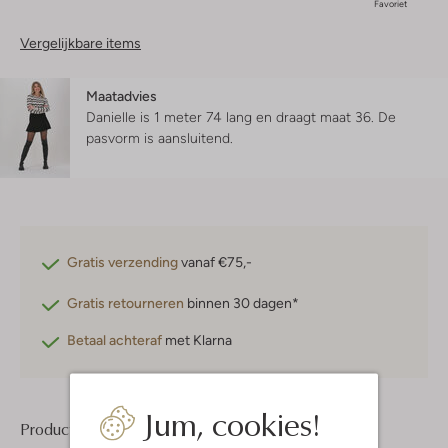
Favoriet
Vergelijkbare items
Maatadvies
Danielle is 1 meter 74 lang en draagt maat 36.
De
pasvorm is
aansluitend
.
Gratis verzending
vanaf €75,-
Gratis retourneren
binnen 30 dagen*
Betaal achteraf
met Klarna
Jum, cookies!
Product informatie