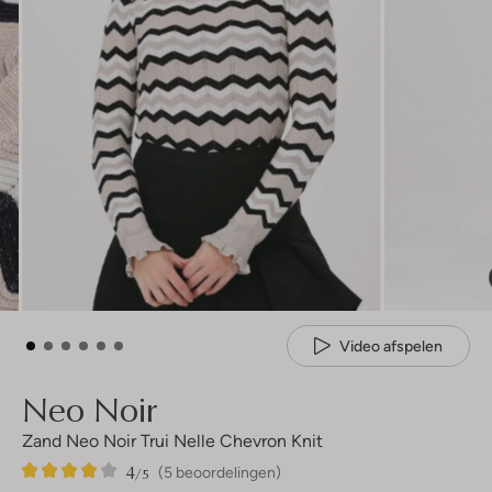
Video afspelen
Neo Noir
Zand Neo Noir Trui Nelle Chevron Knit
4
5
4
/5
(5 beoordelingen)