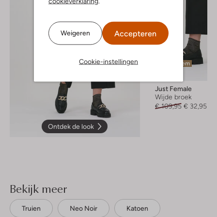
cookieverklaring
.
Accepteren
Weigeren
Cookie-instellingen
Laatste item
-70%
Just Female
Wijde broek
€ 109,95
€ 32,95
Ontdek de look
Bekijk meer
Truien
Neo Noir
Katoen