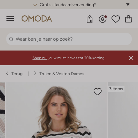
Gratis standaard verzending*
Menu
Shop nu:
jouw must-haves tot 70% korting!
Terug
Truien & Vesten Dames
3 items