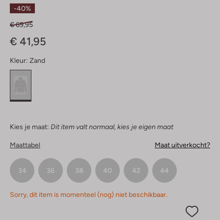
Sterren
-40%
€ 69,95
€ 41,95
Kleur:
Zand
Kies je maat:
Dit item valt normaal, kies je eigen maat
Maattabel
Maat uitverkocht?
34
36
38
40
42
44
Sorry, dit item is momenteel (nog) niet beschikbaar.