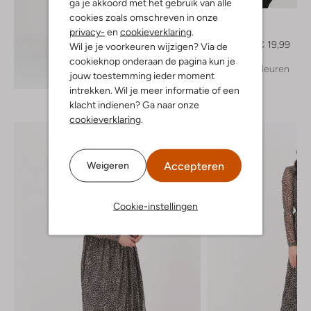
ga je akkoord met het gebruik van alle
cookies zoals omschreven in onze
Cc Heart
Top
privacy-
en
cookieverklaring
.
€ 39,95
€ 19,99
Wil je je voorkeuren wijzigen? Via de
cookieknop onderaan de pagina kun je
+ meer kleuren
Ontdek de look
jouw toestemming ieder moment
intrekken. Wil je meer informatie of een
klacht indienen? Ga naar onze
cookieverklaring
.
Accepteren
Weigeren
Cookie-instellingen