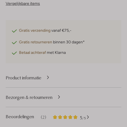
Vergelijkbare items
Gratis verzending
vanaf €75,-
Gratis retourneren
binnen 30 dagen*
Betaal achteraf
met Klarna
Product informatie
Bezorgen & retourneren
2
5
Beoordelingen
(2)
5
/5
Sterren