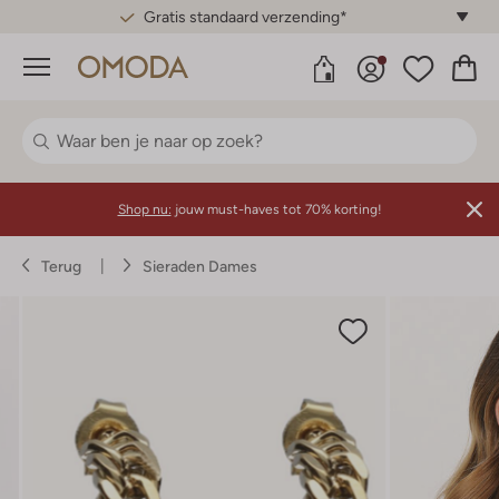
Gratis standaard verzending*
Menu
Shop nu:
jouw must-haves tot 70% korting!
Terug
Sieraden Dames