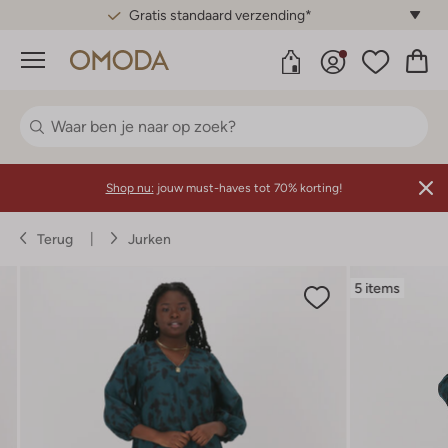
Gratis standaard verzending*
Menu
Shop nu:
jouw must-haves tot 70% korting!
Terug
Jurken
5 items