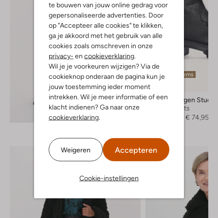
te bouwen van jouw online gedrag voor
gepersonaliseerde advertenties. Door
op "Accepteer alle cookies" te klikken,
ga je akkoord met het gebruik van alle
cookies zoals omschreven in onze
privacy-
en
cookieverklaring
.
Wil je je voorkeuren wijzigen? Via de
Laatste items
cookieknop onderaan de pagina kun je
-70%
jouw toestemming ieder moment
intrekken. Wil je meer informatie of een
Copenhagen Studio
klacht indienen? Ga naar onze
Enkelboots
Ontdek de look
cookieverklaring
.
€ 249,95
€ 74,95
Accepteren
Weigeren
Cookie-instellingen