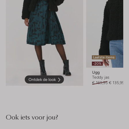
Laatste items
-20%
Ugg
Teddy jas
Ontdek de look
€ 169,95
€ 135,99
Ook iets voor jou?