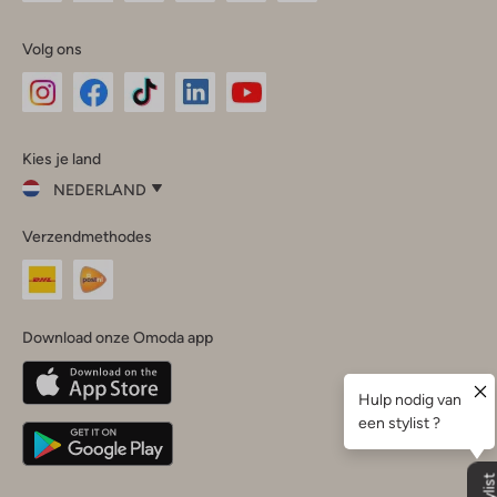
Volg ons
Omoda
Omoda
Omoda
Omoda
Omoda
Kies je land
Instagram
Facebook
TikTok
LinkedIn
YouTube
NEDERLAND
Kies
Verzendmethodes
je
Sluit
land
Nederland
België
(Nederlands)
Download onze Omoda app
Belgique
(Français)
Deutschland