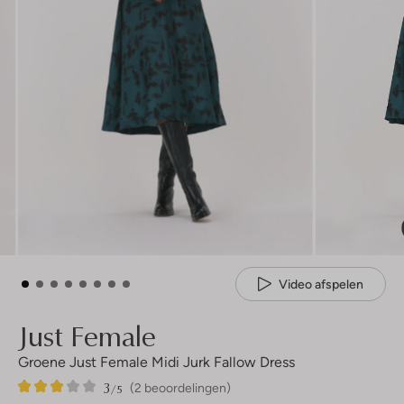
Video afspelen
Just Female
Groene Just Female Midi Jurk Fallow Dress
3
2
3
/5
(2 beoordelingen)