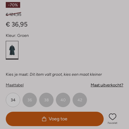
Sterren
-70%
€ 124,95
€ 36,95
Kleur:
Groen
Kies je maat:
Dit item valt groot, kies een maat kleiner
Maattabel
Maat uitverkocht?
34
36
38
40
42
Voeg toe
Favoriet