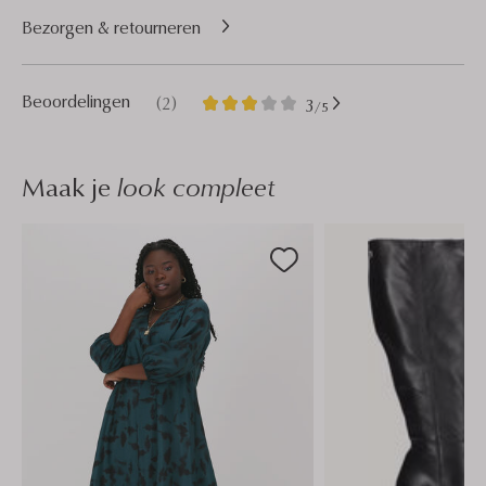
Bezorgen & retourneren
2
3
Beoordelingen
(2)
3
/5
Sterren
Maak je
look compleet