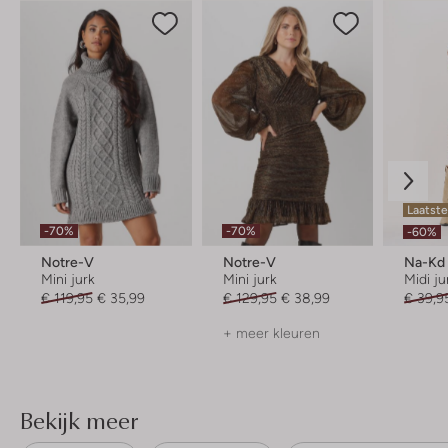
Laatste
-70%
-70%
-60%
Notre-V
Notre-V
Na-Kd
Mini jurk
Mini jurk
Midi ju
€ 119,95
€ 35,99
€ 129,95
€ 38,99
€ 39,9
+ meer kleuren
Bekijk meer