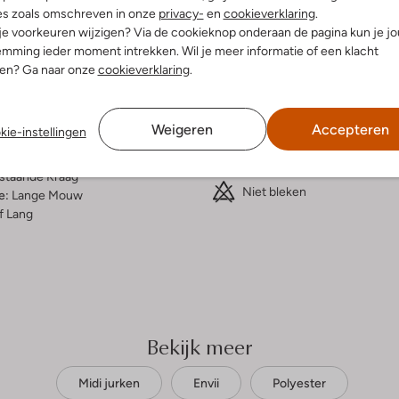
es zoals omschreven in onze
privacy-
en
cookieverklaring
.
 je voorkeuren wijzigen? Via de cookieknop onderaan de pagina kun je j
elling & Pasvorm
Wasvoorschriften
mming ieder moment intrekken. Wil je meer informatie of een klacht
nen? Ga naar onze
cookieverklaring
.
Beperkt wassen op 30 °C
oemen
Niet strijken
olyester
Weigeren
Accepteren
kie-instellingen
ercentages:
100% Polyester
Kan niet in de droogtromme
osvallend
Gewone chemische reinigi
staande Kraag
Niet bleken
e:
Lange Mouw
f Lang
Bekijk meer
Midi jurken
Envii
Polyester