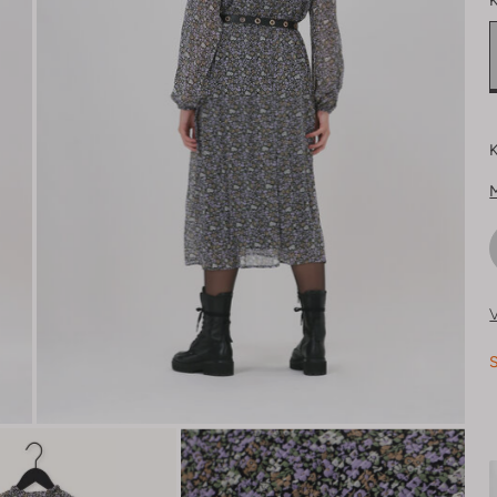
K
K
V
S