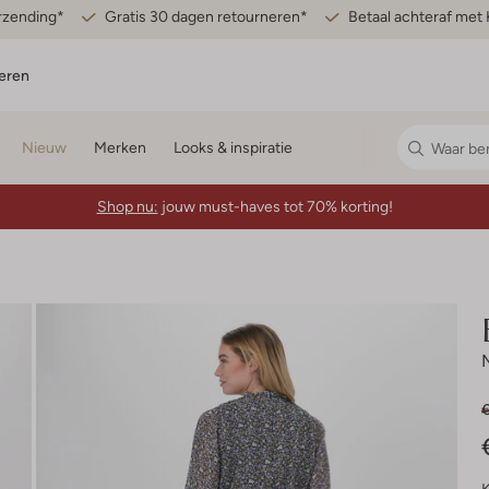
erzending*
Gratis 30 dagen retourneren*
Betaal achteraf met 
eren
Nieuw
Merken
Looks & inspiratie
Shop nu:
jouw must-haves tot 70% korting!