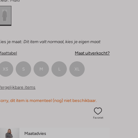
leur:
Multi
ies je maat:
Dit item valt normaal, kies je eigen maat
Maattabel
Maat uitverkocht?
XS
S
M
L
XL
ergelijkbare items
orry, dit item is momenteel (nog) niet beschikbaar.
Favoriet
Maatadvies