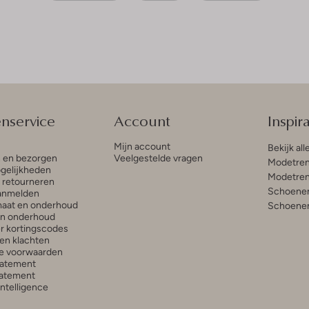
enservice
Account
Inspira
Mijn account
Bekijk all
n en bezorgen
Veelgestelde vragen
Modetren
gelijkheden
Modetren
n retourneren
Schoenen
anmelden
aat en onderhoud
Schoenen
en onderhoud
r kortingscodes
en klachten
e voorwaarden
tatement
atement
 Intelligence