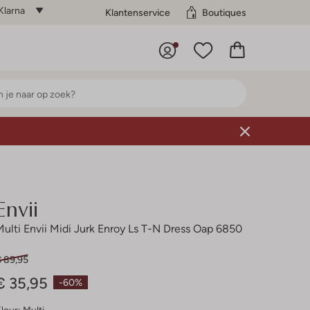
Klarna
Klantenservice
Boutiques
Envii
Multi Envii Midi Jurk Enroy Ls T-N Dress Oap 6850
€ 89,95
€ 35,95
-60%