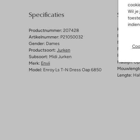
cooki
Wil je
Specificaties
Samenst
toeste
indie
Kleur:
Multi
Productnummer:
207428
Patroon:
Bl
Artikelnummer:
P21050032
Materiaal:
P
Gender:
Dames
Coo
Materiaalp
Productsoort:
Jurken
Pasvorm:
L
Subsoort:
Midi Jurken
Halslijn:
Op
Merk:
Envii
Mouwlengt
Model:
Enroy Ls T-N Dress Oap 6850
Lengte:
Hal