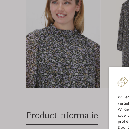
Wij, e
vergel
Wij ge
Product informatie
jouw v
profie
Door o