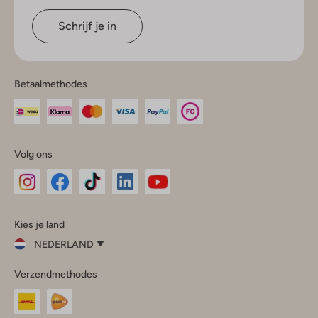
Schrijf je in
Betaalmethodes
Volg ons
Omoda
Omoda
Omoda
Omoda
Omoda
Kies je land
Instagram
Facebook
TikTok
LinkedIn
YouTube
NEDERLAND
Kies
Verzendmethodes
je
Sluit
land
Nederland