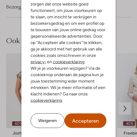
zorgen dat onze website goed
Bezorgen & retourneren
functioneert, om jouw voorkeuren op
te slaan, om inzicht te verkrijgen in
bezoekersgedrag en om een profiel op
te bouwen van jouw online gedrag voor
gepersonaliseerde advertenties. Door
Ook iets voor jou?
op "Accepteer alle cookies" te klikken,
ga je akkoord met het gebruik van alle
cookies zoals omschreven in onze
privacy-
en
cookieverklaring
.
Wil je je voorkeuren wijzigen? Via de
cookieknop onderaan de pagina kun je
jouw toestemming ieder moment
intrekken. Wil je meer informatie of een
klacht indienen? Ga naar onze
cookieverklaring
.
Accepteren
Weigeren
-60%
-20%
-40%
Josh V
Josh V
Freebi