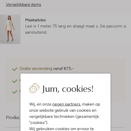
Vergelijkbare items
Maatadvies
Lexi is 1 meter 75 lang en draagt maat s.
De pasvorm is
aansluitend
.
Gratis verzending
vanaf €75,-
Gratis retourneren
binnen 30 dagen*
Jum, cookies!
Betaal achteraf
met Klarna
Wij, en onze
negen partners
, maken op
onze website gebruik van cookies en
vergelijkbare technieken (gezamenlijk:
Product informatie
"cookies").
Wij gebruiken cookies om ervoor te