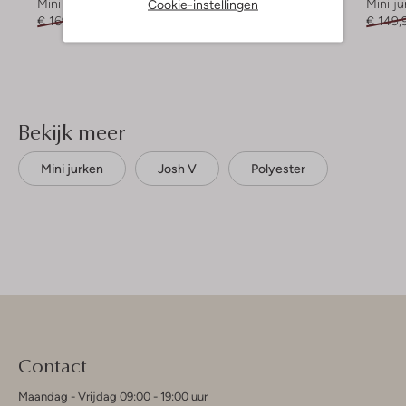
Cookie-instellingen
Mini jurk
Mini jurk
Mini ju
€ 169,99
€ 67,99
€ 189,99
€ 151,99
€ 149,
Bekijk meer
Mini jurken
Josh V
Polyester
Contact
Maandag - Vrijdag 09:00 - 19:00 uur