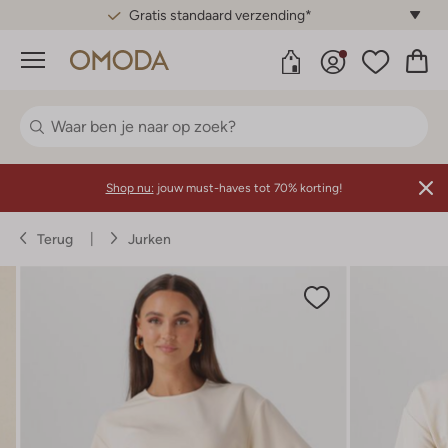
Gratis standaard verzending*
Menu
Shop nu:
jouw must-haves tot 70% korting!
Terug
Jurken