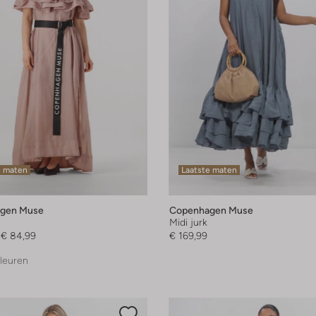
e maten
Laatste maten
gen Muse
Copenhagen Muse
Midi jurk
€ 84,99
€ 169,99
leuren