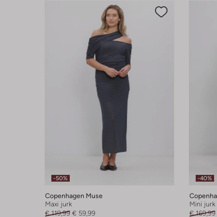
-50%
-40%
Copenhagen Muse
Copenha
Maxi jurk
Mini jurk
€ 119,99
€ 59,99
€ 169,99