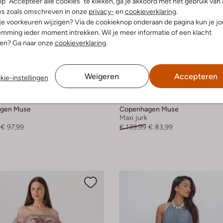
p "Accepteer alle cookies" te klikken, ga je akkoord met het gebruik van 
es zoals omschreven in onze
privacy-
en
cookieverklaring
.
 je voorkeuren wijzigen? Via de cookieknop onderaan de pagina kun je j
mming ieder moment intrekken. Wil je meer informatie of een klacht
nen? Ga naar onze
cookieverklaring
.
Weigeren
Accepteren
kie-instellingen
Laatste maten
-40%
gen Muse
Copenhagen Muse
Maxi jurk
€ 97,99
€ 139,99
€ 83,99