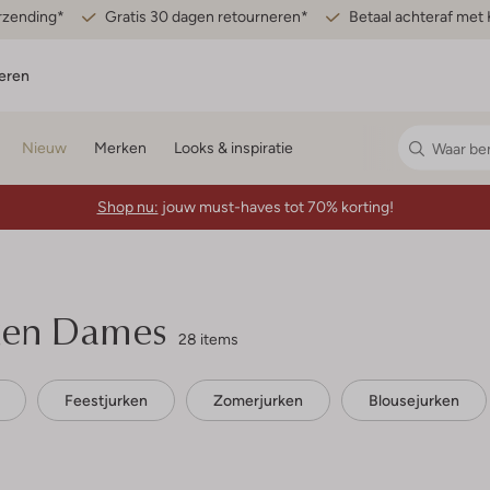
erzending*
Gratis 30 dagen retourneren*
Betaal achteraf met 
eren
Nieuw
Merken
Looks & inspiratie
Shop nu:
jouw must-haves tot 70% korting!
ken Dames
28 items
Feestjurken
Zomerjurken
Blousejurken