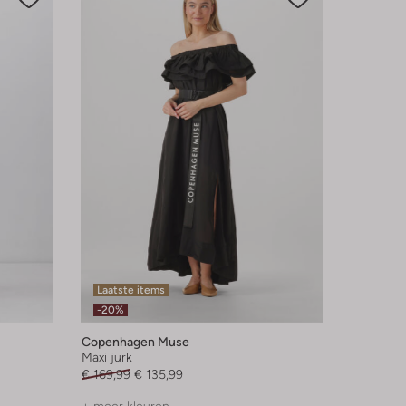
Laatste items
-20%
Copenhagen Muse
Maxi jurk
€ 169,99
€ 135,99
+ meer kleuren