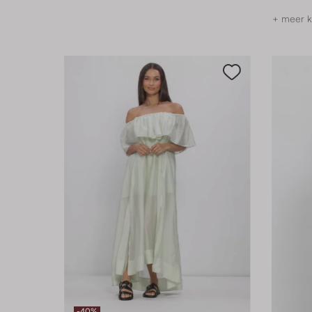
+ meer k
-40%