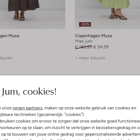
-50%
gen Muse
Copenhagen Muse
Maxi jurk
€ 189,99
€ 94,99
leuren
+ meer kleuren
Jum, cookies!
n onze
negen partners
, maken op onze website gebruik van cookies en
ijkbare technieken (gezamenlijk: "cookies").
bruiken cookies om ervoor te zorgen dat onze website goed functionee
oorkeuren op te slaan, om inzicht te verkrijgen in bezoekersgedrag en 
l op te bouwen van jouw online gedrag voor gepersonaliseerde advertent