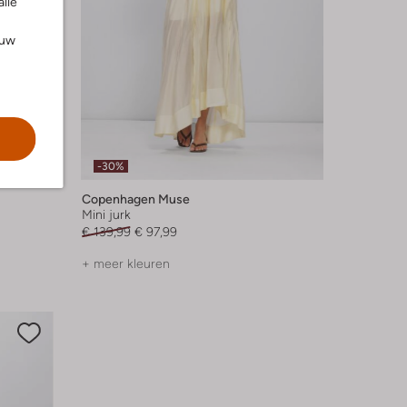
alle
ouw
-30%
Copenhagen Muse
Mini jurk
€ 139,99
€ 97,99
+ meer kleuren