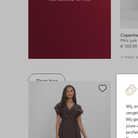
Copenha
Mini jurk
€ 169,99
+ meer k
Shop hier
Wij, e
vergel
Wij ge
jouw v
profie