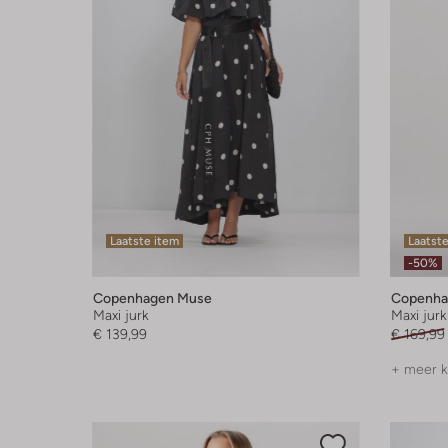
Laatste item
Laatst
-50%
Copenhagen Muse
Copenha
Maxi jurk
Maxi jurk
€ 139,99
€ 169,99
+ meer k