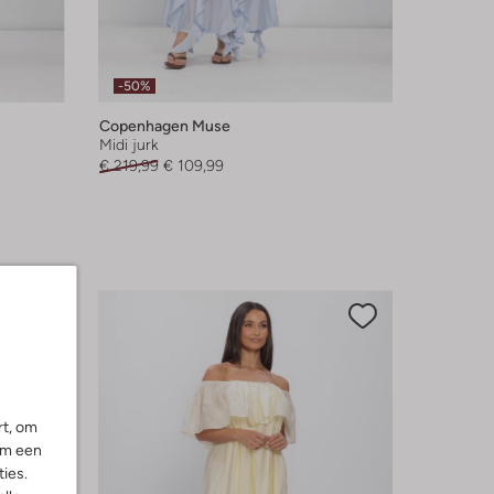
-50%
Copenhagen Muse
Midi jurk
€ 219,99
€ 109,99
rt, om
om een
ies.