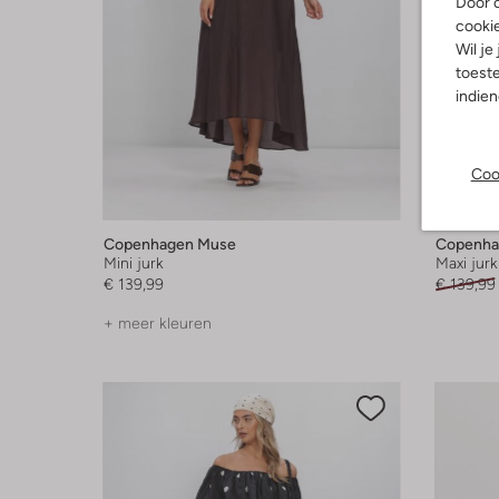
Door o
cooki
Wil je
toeste
indie
Coo
-30%
Copenhagen Muse
Copenha
Mini jurk
Maxi jurk
€ 139,99
€ 139,99
+ meer kleuren