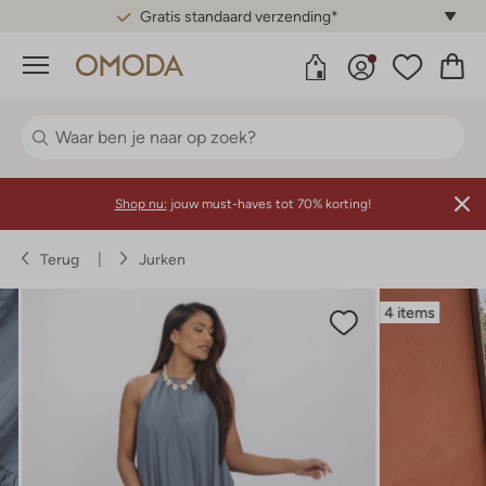
Gratis standaard verzending*
Menu
Shop nu:
jouw must-haves tot 70% korting!
Terug
Jurken
4 items