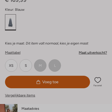
Kleur:
Blauw
Kies je maat:
Dit item valt normaal, kies je eigen maat
Maattabel
Maat uitverkocht?
XS
S
M
L
Voeg toe
Favoriet
Vergelijkbare items
Maatadvies