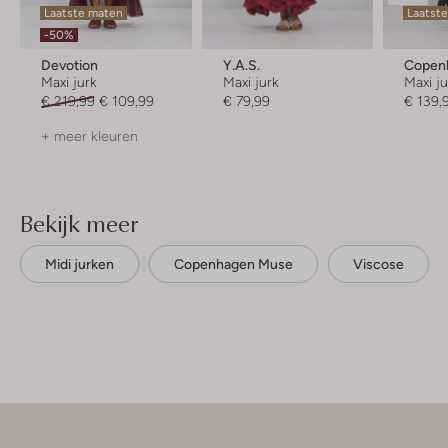
Laatste maten
Laatste
-50%
Devotion
Y.a.s.
Copen
Maxi jurk
Maxi jurk
Maxi j
€ 219,99
€ 109,99
€ 79,99
€ 139,
+ meer kleuren
Bekijk meer
Midi jurken
Copenhagen Muse
Viscose