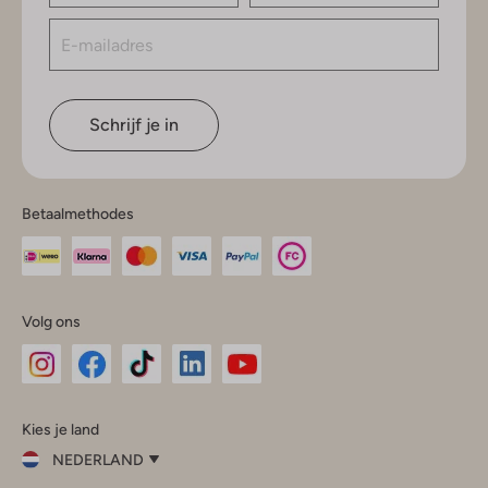
Schrijf je in
Betaalmethodes
Volg ons
Omoda
Omoda
Omoda
Omoda
Omoda
Kies je land
Instagram
Facebook
TikTok
LinkedIn
YouTube
NEDERLAND
Kies