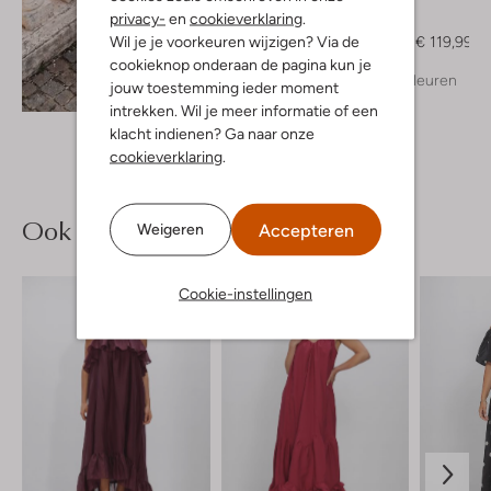
Bibi Lou
privacy-
en
cookieverklaring
.
Slippers
Wil je je voorkeuren wijzigen? Via de
€ 149,99
€ 119,99
cookieknop onderaan de pagina kun je
+ meer kleuren
jouw toestemming ieder moment
Ontdek de look
intrekken. Wil je meer informatie of een
klacht indienen? Ga naar onze
cookieverklaring
.
Ook iets voor jou?
Accepteren
Weigeren
Cookie-instellingen