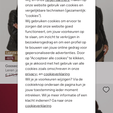
onze website gebruik van cookies en
vergelijkbare technieken (gezamenlijk:
"cookies").
Wij gebruiken cookies om ervoor te
zorgen dat onze website goed
functioneert, om jouw voorkeuren op
te slaan, om inzicht te verkrijgen in
bezoekersgedrag en om een profiel op
te bouwen van jouw online gedrag voor
gepersonaliseerde advertenties. Door
Laatste maten
Laatste maten
op "Accepteer alle cookies" te klikken,
-60%
-50%
ga je akkoord met het gebruik van alle
Goosecraft
Goosecraft
cookies zoals omschreven in onze
Leren jas
Leren jas
privacy-
en
cookieverklaring
.
€ 279,95
€ 111,99
€ 279,95
€ 139,99
Wil je je voorkeuren wijzigen? Via de
cookieknop onderaan de pagina kun je
jouw toestemming ieder moment
intrekken. Wil je meer informatie of een
klacht indienen? Ga naar onze
cookieverklaring
.