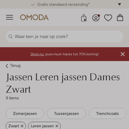
Gratis standaard verzending*
Menu
Shop nu:
jouw must-haves tot 70% korting!
Terug
Jassen Leren jassen Dames
Zwart
9 items
Zomerjassen
Tussenjassen
Trenchcoats
Zwart
Leren jassen