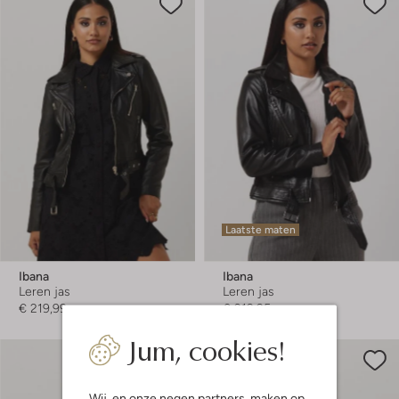
Laatste maten
Ibana
Ibana
Leren jas
Leren jas
€ 219,99
€ 219,95
Jum, cookies!
Wij, en onze
negen partners
, maken op