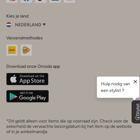
Omoda
Omoda
Omoda
Omoda
Omoda
Kies je land
Instagram
Facebook
TikTok
LinkedIn
YouTube
NEDERLAND
Kies
Verzendmethodes
je
Sluit
land
Nederland
België
(Nederlands)
Download onze Omoda app
Belgique
(Français)
Deutschland
*Dit geldt alleen voor items die op voorraad zijn. Check voor de
zekerheid de verwachte bezorgdatum bij het item op de website
of in je winkelmandje.