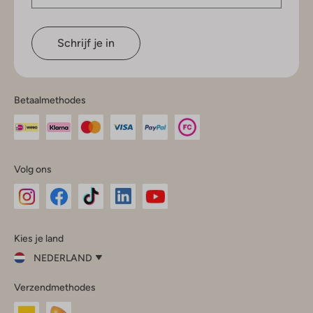
Schrijf je in
Betaalmethodes
Volg ons
Omoda
Omoda
Omoda
Omoda
Omoda
Kies je land
Instagram
Facebook
TikTok
LinkedIn
YouTube
NEDERLAND
Kies
Verzendmethodes
je
Sluit
land