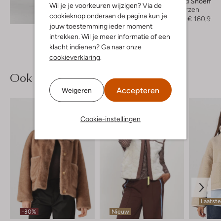
Vagabond Shoemak
Wil je je voorkeuren wijzigen? Via de
Hoge laarzen
Ontdek de look
cookieknop onderaan de pagina kun je
€ 229,99
€ 160,99
jouw toestemming ieder moment
intrekken. Wil je meer informatie of een
klacht indienen? Ga naar onze
cookieverklaring
.
Ook iets voor jou?
Accepteren
Weigeren
Cookie-instellingen
Laatst
-30%
Nieuw