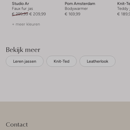
Studio Ar
Pom Amsterdam
Knit-T
Faux fur jas
Bodywarmer
Teddy 
€ 299,99
€ 209,99
€ 169,99
€ 189,
+ meer kleuren
Bekijk meer
Leren jassen
Knit-Ted
Leatherlook
Contact