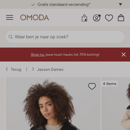
Gratis standaard verzending*
Menu
Shop nu:
jouw must-haves tot 70% korting!
Terug
Jassen Dames
4 items