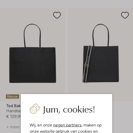
Nieuw
Nieuw
Jum, cookies!
Ted Baker
Ted Baker
Handtas
Handtas
€ 129,99
€ 119,99
Wij, en onze
negen partners
, maken op
+ meer kleuren
+ meer kleuren
onze website gebruik van cookies en