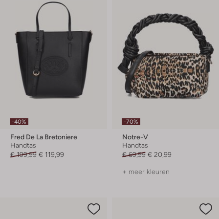
-40%
-70%
Fred De La Bretoniere
Notre-V
Handtas
Handtas
€ 199,99
€ 119,99
€ 69,99
€ 20,99
+ meer kleuren