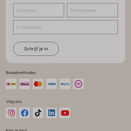
Schrijf je in
Betaalmethodes
Volg ons
Omoda
Omoda
Omoda
Omoda
Omoda
Kies je land