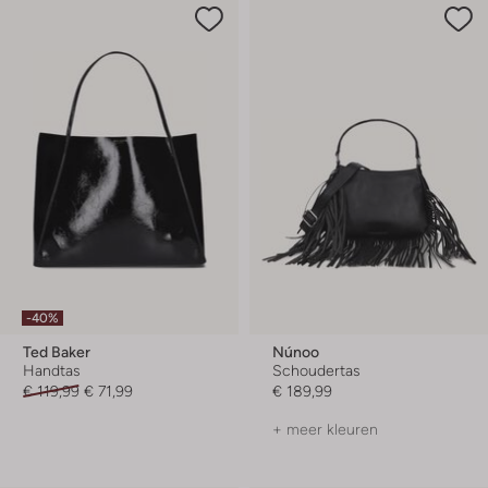
-40%
Ted Baker
Núnoo
Handtas
Schoudertas
€ 119,99
€ 71,99
€ 189,99
+ meer kleuren