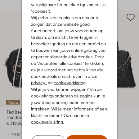
vergelijkbare technieken (gezamenlijk:
"cookies").
Wij gebruiken cookies om ervoor te
zorgen dat onze website goed
functioneert, om jouw voorkeuren op
te slaan, om inzicht te verkrijgen in
bezoekersgedrag en om een profiel op
te bouwen van jouw online gedrag voor
gepersonaliseerde advertenties. Door
op "Accepteer alle cookies" te klikken,
ga je akkoord met het gebruik van alle
cookies zoals omschreven in onze
privacy-
en
cookieverklaring
.
Wil je je voorkeuren wijzigen? Via de
cookieknop onderaan de pagina kun je
jouw toestemming ieder moment
Nieuw
intrekken. Wil je meer informatie of een
Ted Baker
Guess
klacht indienen? Ga naar onze
Handtas
Handtas
cookieverklaring
.
€ 119,99
€ 154,99
+ meer kleuren
+ meer kleuren