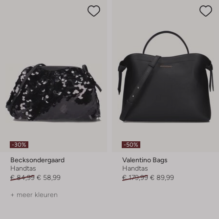
-30%
-50%
Becksondergaard
Valentino Bags
Handtas
Handtas
€ 84,99
€ 58,99
€ 179,99
€ 89,99
+ meer kleuren