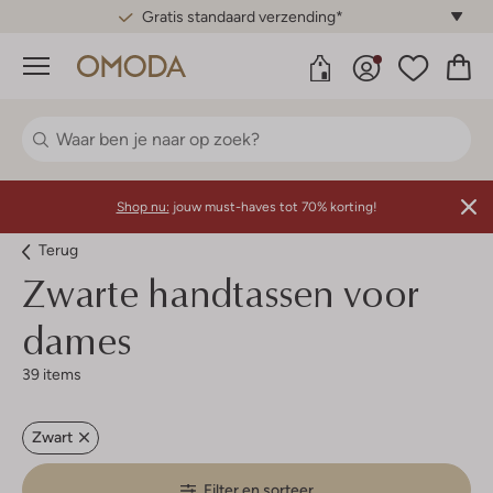
Gratis standaard verzending*
Menu
Shop nu:
jouw must-haves tot 70% korting!
Terug
Zwarte handtassen voor
dames
39 items
Zwart
Filter en sorteer