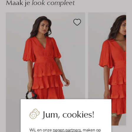
Maak je
look compleet
Jum, cookies!
Laatste item
-30%
Wij, en onze
negen partners
, maken op
Y.a.s.