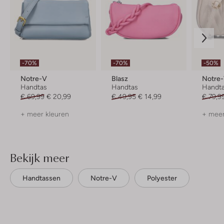
-70%
-70%
-50%
Notre-V
Blasz
Notre
Handtas
Handtas
Handt
€ 69,99
€ 20,99
€ 49,95
€ 14,99
€ 79,9
+ meer kleuren
+ meer
Bekijk meer
Handtassen
Notre-V
Polyester