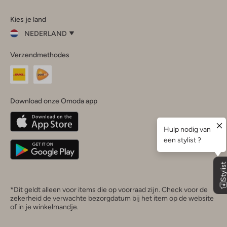
Omoda
Omoda
Omoda
Omoda
Omoda
Kies je land
Instagram
Facebook
TikTok
LinkedIn
YouTube
NEDERLAND
Kies
Verzendmethodes
je
Sluit
land
Nederland
België
(Nederlands)
Download onze Omoda app
Belgique
(Français)
Deutschland
*Dit geldt alleen voor items die op voorraad zijn. Check voor de
zekerheid de verwachte bezorgdatum bij het item op de website
of in je winkelmandje.