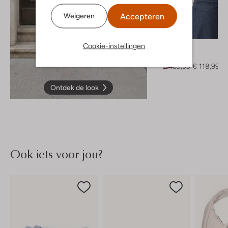
Accepteren
Weigeren
-30%
Cookie-instellingen
Ibana
Blouse
€ 169,99
€ 118,99
Ontdek de look
Ook iets voor jou?