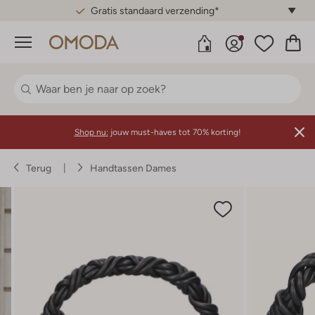
Gratis standaard verzending*
Menu
Shop nu:
jouw must-haves tot 70% korting!
Terug
Handtassen Dames