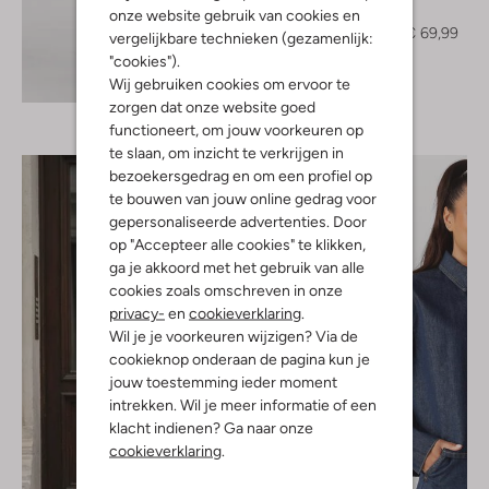
Mini jurk
onze website gebruik van cookies en
€ 99,99
€ 69,99
vergelijkbare technieken (gezamenlijk:
"cookies").
Ontdek de look
Wij gebruiken cookies om ervoor te
zorgen dat onze website goed
functioneert, om jouw voorkeuren op
te slaan, om inzicht te verkrijgen in
bezoekersgedrag en om een profiel op
te bouwen van jouw online gedrag voor
gepersonaliseerde advertenties. Door
op "Accepteer alle cookies" te klikken,
ga je akkoord met het gebruik van alle
cookies zoals omschreven in onze
privacy-
en
cookieverklaring
.
Wil je je voorkeuren wijzigen? Via de
cookieknop onderaan de pagina kun je
jouw toestemming ieder moment
intrekken. Wil je meer informatie of een
klacht indienen? Ga naar onze
cookieverklaring
.