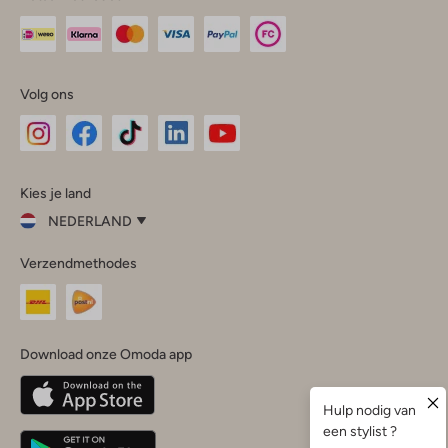
Volg ons
Omoda
Omoda
Omoda
Omoda
Omoda
Kies je land
Instagram
Facebook
TikTok
LinkedIn
YouTube
NEDERLAND
Kies
Verzendmethodes
je
Sluit
land
Nederland
België
(Nederlands)
Download onze Omoda app
Belgique
(Français)
Deutschland