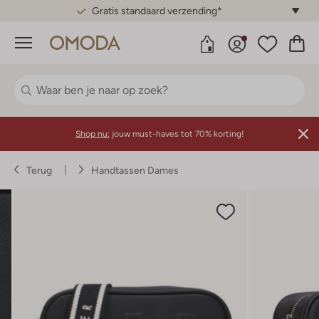
Gratis standaard verzending*
Menu
Shop nu:
jouw must-haves tot 70% korting!
Terug
Handtassen Dames