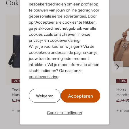
Ook iets voor jou?
bezoekersgedrag en om een profiel op
te bouwen van jouw online gedrag voor
gepersonaliseerde advertenties. Door
op "Accepteer alle cookies" te klikken,
ga je akkoord met het gebruik van alle
cookies zoals omschreven in onze
privacy-
en
cookieverklaring
.
Wil je je voorkeuren wijzigen? Via de
cookieknop onderaan de pagina kun je
jouw toestemming ieder moment
intrekken. Wil je meer informatie of een
klacht indienen? Ga naar onze
cookieverklaring
.
-20%
Nieuw
-30%
Ted Baker
Ted Baker
Hvisk
Handtas
Handtas
Handt
Accepteren
Weigeren
€ 119,99
€ 95,99
€ 119,99
€ 74,9
+ meer kleuren
+ meer kleuren
+ meer
Cookie-instellingen