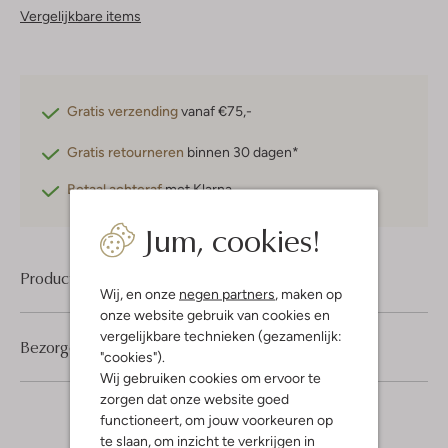
Vergelijkbare items
Gratis verzending
vanaf €75,-
Gratis retourneren
binnen 30 dagen*
Betaal achteraf
met Klarna
Jum, cookies!
Product informatie
Wij, en onze
negen partners
, maken op
onze website gebruik van cookies en
vergelijkbare technieken (gezamenlijk:
Bezorgen & retourneren
"cookies").
Wij gebruiken cookies om ervoor te
zorgen dat onze website goed
functioneert, om jouw voorkeuren op
te slaan, om inzicht te verkrijgen in