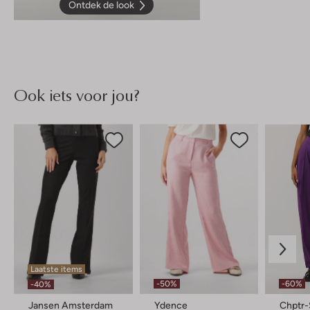
Ontdek de look
Ook iets voor jou?
Laatste items
-50%
-60%
-40%
Jansen Amsterdam
Ydence
Chptr