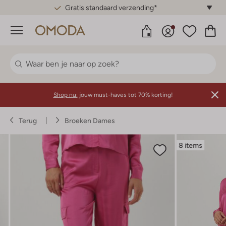
Gratis standaard verzending*
Menu
Shop nu:
jouw must-haves tot 70% korting!
Terug
Broeken Dames
8 items