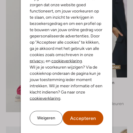
zorgen dat onze website goed
functioneert, om jouw voorkeuren op
te slaan, om inzicht te verkrijgen in
bezoekersgedrag en om een profiel op
te bouwen van jouw online gedrag voor
gepersonaliseerde advertenties. Door
op "Accepteer alle cookies" te klikken,
ga je akkoord met het gebruik van alle
cookies zoals omschreven in onze
privacy-
en
cookieverklaring
.
Wil je je voorkeuren wijzigen? Via de
Laatste maten
cookieknop onderaan de pagina kun je
jouw toestemming ieder moment
Modström
intrekken. Wil je meer informatie of een
Blazer
klacht indienen? Ga naar onze
€ 159,99
cookieverklaring
.
+ meer kleuren
Ontdek de look
Accepteren
Weigeren