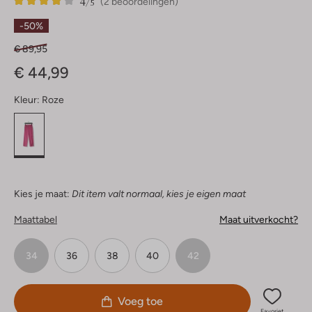
4
2
4
/5
(2 beoordelingen)
Sterren
-50%
€ 89,95
€ 44,99
Kleur:
Roze
Kies je maat:
Dit item valt normaal, kies je eigen maat
Maattabel
Maat uitverkocht?
34
36
38
40
42
Voeg toe
Favoriet