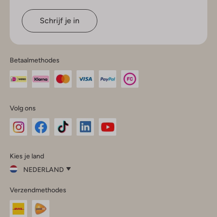
Schrijf je in
Betaalmethodes
Volg ons
Omoda
Omoda
Omoda
Omoda
Omoda
Kies je land
Instagram
Facebook
TikTok
LinkedIn
YouTube
NEDERLAND
Kies
Verzendmethodes
je
Sluit
land
Nederland