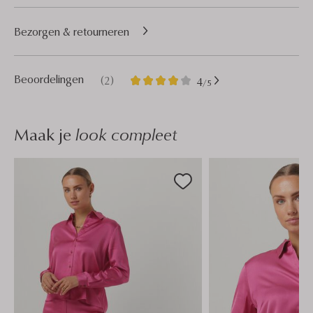
Bezorgen & retourneren
2
4
Beoordelingen
(2)
4
/5
Sterren
Maak je
look compleet