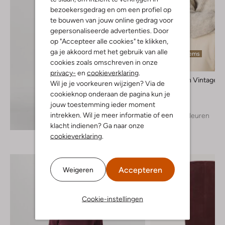
bezoekersgedrag en om een profiel op
te bouwen van jouw online gedrag voor
gepersonaliseerde advertenties. Door
op "Accepteer alle cookies" te klikken,
ga je akkoord met het gebruik van alle
Laatste items
cookies zoals omschreven in onze
privacy-
en
cookieverklaring
.
American Vintage
Wil je je voorkeuren wijzigen? Via de
Trui
cookieknop onderaan de pagina kun je
€ 134,99
jouw toestemming ieder moment
intrekken. Wil je meer informatie of een
+ meer kleuren
Ontdek de look
klacht indienen? Ga naar onze
cookieverklaring
.
Accepteren
Weigeren
Cookie-instellingen