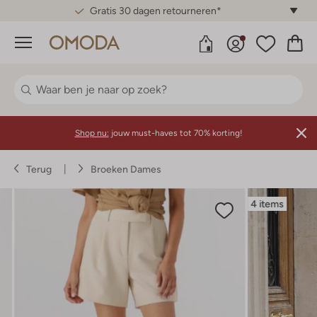
Gratis 30 dagen retourneren*
Menu
Shop nu:
jouw must-haves tot 70% korting!
Terug
Broeken Dames
4 items