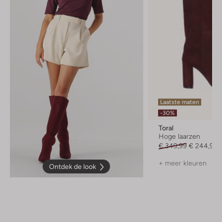
Laatste maten
-30%
Toral
Hoge laarzen
€ 349,99
€ 244,99
+ meer kleuren
Ontdek de look