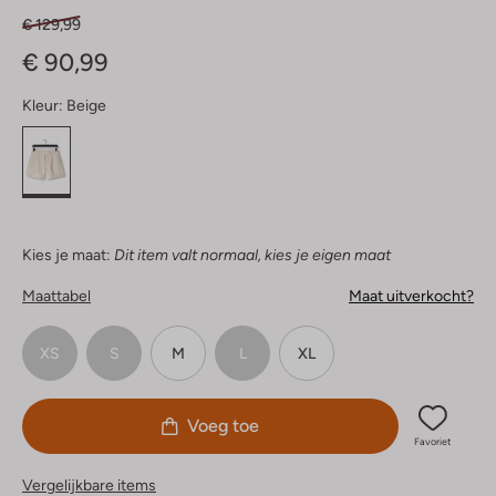
€ 129,99
€ 90,99
Kleur:
Beige
Kies je maat:
Dit item valt normaal, kies je eigen maat
Maattabel
Maat uitverkocht?
XS
S
M
L
XL
Voeg toe
Favoriet
Vergelijkbare items