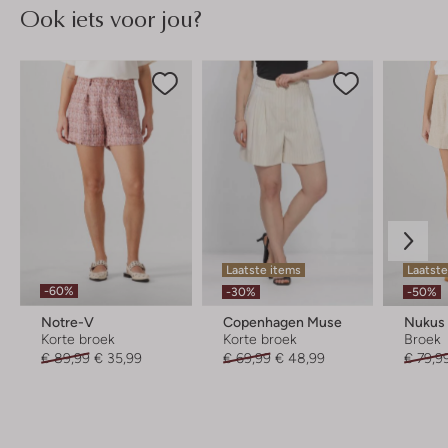
Ook iets voor jou?
Laatste items
Laatst
-60%
-30%
-50%
Notre-V
Copenhagen Muse
Nukus
Korte broek
Korte broek
Broek
€ 89,99
€ 35,99
€ 69,99
€ 48,99
€ 79,9