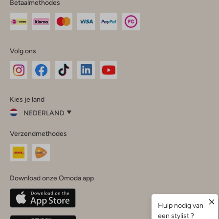
Betaalmethodes
Volg ons
Omoda
Omoda
Omoda
Omoda
Omoda
Kies je land
Instagram
Facebook
TikTok
LinkedIn
YouTube
NEDERLAND
Kies
Verzendmethodes
je
Sluit
land
Nederland
België
(Nederlands)
Download onze Omoda app
Belgique
(Français)
Deutschland