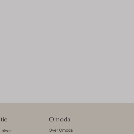
tie
Omoda
Over Omoda
e blogs