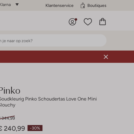
Klarna
Klantenservice
Boutiques
Pinko
Goudkleurig Pinko Schoudertas Love One Mini
Slouchy
€ 344,99
€ 240,99
-30%