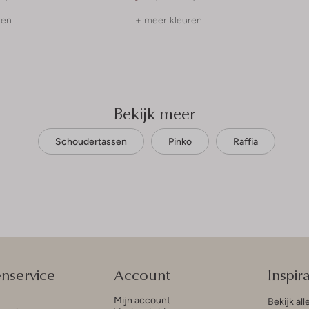
ren
+ meer kleuren
Bekijk meer
Schoudertassen
Pinko
Raffia
enservice
Account
Inspira
Mijn account
Bekijk all