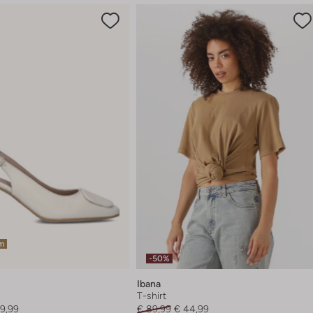
em
-50%
Ibana
T-shirt
9,99
€ 89,99
€ 44,99