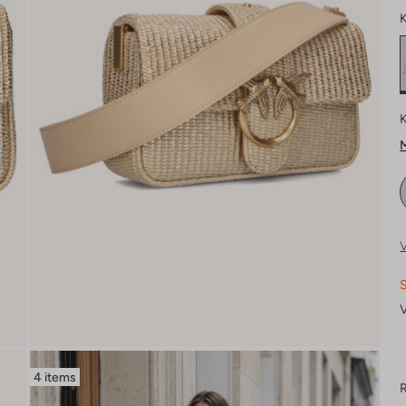
K
K
M
V
S
V
4 items
R