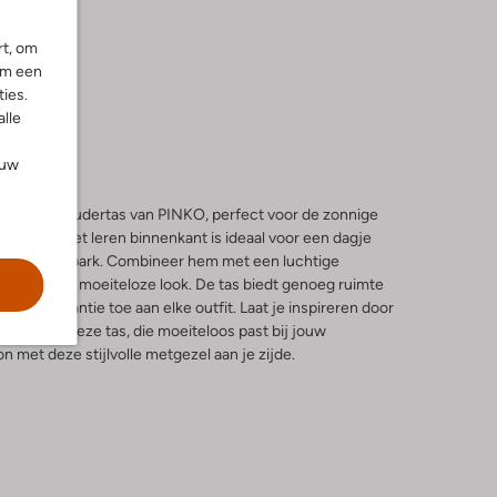
rt, om
om een
ies.
alle
ouw
HY schoudertas van PINKO, perfect voor de zonnige
ige tas met leren binnenkant is ideaal voor een dagje
ick in het park. Combineer hem met een luchtige
uit voor een moeiteloze look. De tas biedt genoeg ruimte
eugje elegantie toe aan elke outfit. Laat je inspireren door
design van deze tas, die moeiteloos past bij jouw
on met deze stijlvolle metgezel aan je zijde.