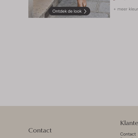
+ meer kleu
Ontdek de look
Klant
Contact
Contact