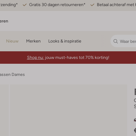
erzending*
Gratis 30 dagen retourneren*
Betaal achteraf met 
eren
Nieuw
Merken
Looks & inspiratie
Shop nu:
jouw must-haves tot 70% korting!
assen Dames