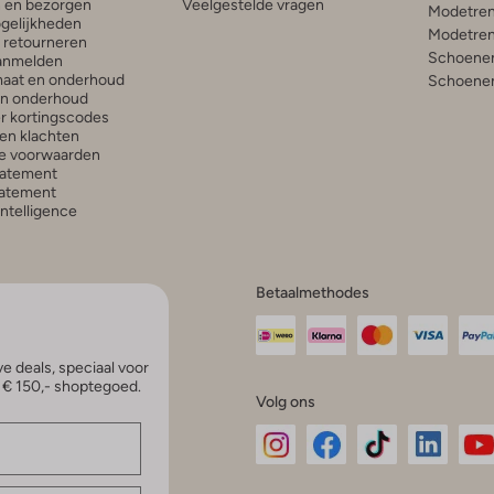
n en bezorgen
Veelgestelde vragen
Modetren
gelijkheden
Modetren
n retourneren
Schoenen
anmelden
aat en onderhoud
Schoenen
en onderhoud
r kortingscodes
en klachten
e voorwaarden
tatement
atement
 Intelligence
Betaalmethodes
e deals, speciaal voor
p € 150,- shoptegoed.
Volg ons
Omoda
Omoda
Omoda
Omoda
Om