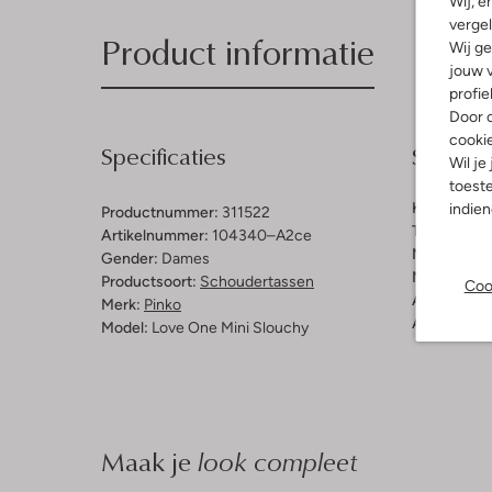
Wij, e
vergel
Product informatie
Wij ge
jouw v
profie
Door o
cooki
Specificaties
Samenst
Wil je
toeste
Kleur:
Goud
indie
Productnummer:
311522
Trends:
Met
Artikelnummer:
104340–A2ce
Materiaal b
Gender:
Dames
Materiaal b
Productsoort:
Schoudertassen
Coo
Afmetingen
Merk:
Pinko
Afneembaar
Model:
Love One Mini Slouchy
Maak je
look compleet