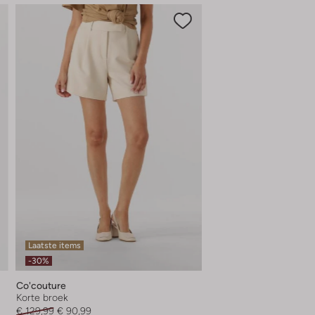
Laatste items
-30%
Co'couture
Korte broek
€ 129,99
€ 90,99