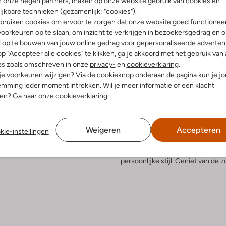
n onze
negen partners
, maken op onze website gebruik van cookies en
ijkbare technieken (gezamenlijk: "cookies").
Bezorgen & retourneren
bruiken cookies om ervoor te zorgen dat onze website goed functionee
oorkeuren op te slaan, om inzicht te verkrijgen in bezoekersgedrag en 
l op te bouwen van jouw online gedrag voor gepersonaliseerde advertent
p "Accepteer alle cookies" te klikken, ga je akkoord met het gebruik van 
es zoals omschreven in onze
privacy-
en
cookieverklaring
.
elling & Pasvorm
Omschrijving
 je voorkeuren wijzigen? Via de cookieknop onderaan de pagina kun je j
mming ieder moment intrekken. Wil je meer informatie of een klacht
kleurig
nen? Ga naar onze
cookieverklaring
.
Ontdek de LOVE ONE MINI SLOUC
allic
dagen van lente en zomer. Deze be
uitenkant:
Raffia
shoppen of een ontspannen pickn
innenkant:
Textiel
Weigeren
Accepteren
zomerjurk of een stijlvolle jumps
kie-instellingen
:
21x6x14
voor je essentials en voegt een vl
 hengsel:
Ja
de veelzijdigheid en het tijdloze 
persoonlijke stijl. Geniet van de z