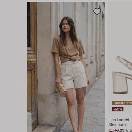
Laatste it
-60%
Lina Locchi
Slingbacks
€ 149,99
€ 5