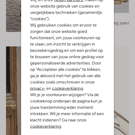
Laatste items
onze website gebruik van cookies en
vergelijkbare technieken (gezamenlijk:
Ibana
"cookies").
Straight leg jeans
Wij gebruiken cookies om ervoor te
Ontdek de look
€ 149,99
zorgen dat onze website goed
functioneert, om jouw voorkeuren op
te slaan, om inzicht te verkrijgen in
bezoekersgedrag en om een profiel op
te bouwen van jouw online gedrag voor
gepersonaliseerde advertenties. Door
op "Accepteer alle cookies" te klikken,
ga je akkoord met het gebruik van alle
cookies zoals omschreven in onze
privacy-
en
cookieverklaring
.
Wil je je voorkeuren wijzigen? Via de
cookieknop onderaan de pagina kun je
jouw toestemming ieder moment
intrekken. Wil je meer informatie of een
klacht indienen? Ga naar onze
cookieverklaring
.