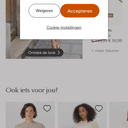
Accepteren
Weigeren
Laatste item
-60%
Cookie-instellingen
Lina Locchi
Slingbacks
€ 149,99
€ 59,99
+ meer kleuren
Ontdek de look
Ook iets voor jou?