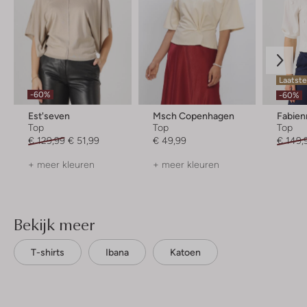
Laatst
-60%
-60%
Est'seven
Msch Copenhagen
Fabien
Top
Top
Top
€ 129,99
€ 51,99
€ 49,99
€ 149,
+ meer kleuren
+ meer kleuren
Bekijk meer
T-shirts
Ibana
Katoen