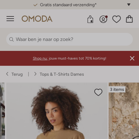
Gratis standaard verzending*
Menu
Shop nu:
jouw must-haves tot 70% korting!
Terug
Tops & T-Shirts Dames
3 items