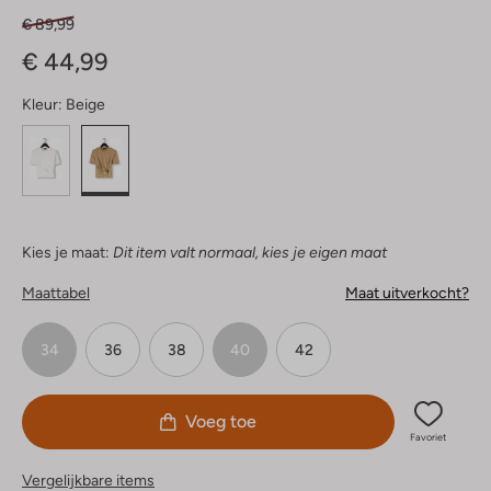
€ 89,99
€ 44,99
Kleur:
Beige
Kies je maat:
Dit item valt normaal, kies je eigen maat
Maattabel
Maat uitverkocht?
34
36
38
40
42
Voeg toe
Favoriet
Vergelijkbare items