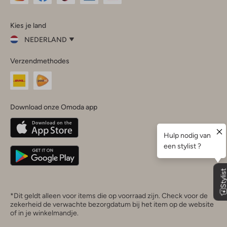
Omoda
Omoda
Omoda
Omoda
Omoda
Kies je land
Instagram
Facebook
TikTok
LinkedIn
YouTube
NEDERLAND
Kies
Verzendmethodes
je
Sluit
land
Nederland
België
(Nederlands)
Download onze Omoda app
Belgique
(Français)
Deutschland
*Dit geldt alleen voor items die op voorraad zijn. Check voor de
zekerheid de verwachte bezorgdatum bij het item op de website
of in je winkelmandje.