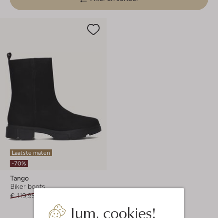
Laatste maten
-70%
Tango
Biker boots
€ 119,95
€ 35,99
Jum, cookies!