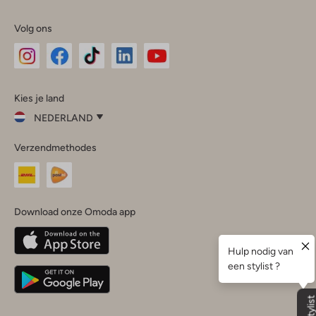
Volg ons
Omoda
Omoda
Omoda
Omoda
Omoda
Kies je land
Instagram
Facebook
TikTok
LinkedIn
YouTube
NEDERLAND
Kies
Verzendmethodes
je
Sluit
land
Nederland
België
(Nederlands)
Download onze Omoda app
Belgique
(Français)
Deutschland