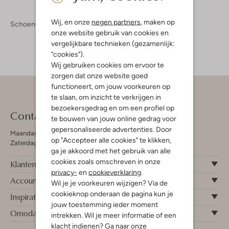
Wij, en onze
negen partners
, maken op
Schoenen
Boots
Boots Dames
onze website gebruik van cookies en
vergelijkbare technieken (gezamenlijk:
"cookies").
Wij gebruiken cookies om ervoor te
zorgen dat onze website goed
functioneert, om jouw voorkeuren op
te slaan, om inzicht te verkrijgen in
bezoekersgedrag en om een profiel op
Contact
te bouwen van jouw online gedrag voor
gepersonaliseerde advertenties. Door
Maandag - Vrijdag 09:00 - 19:00 uur
op "Accepteer alle cookies" te klikken,
Zaterdag 09:00 - 17:00 uur
ga je akkoord met het gebruik van alle
cookies zoals omschreven in onze
Klantenservice
privacy-
en
cookieverklaring
.
Account
Wil je je voorkeuren wijzigen? Via de
cookieknop onderaan de pagina kun je
Inspiratie
jouw toestemming ieder moment
Omoda
intrekken. Wil je meer informatie of een
klacht indienen? Ga naar onze