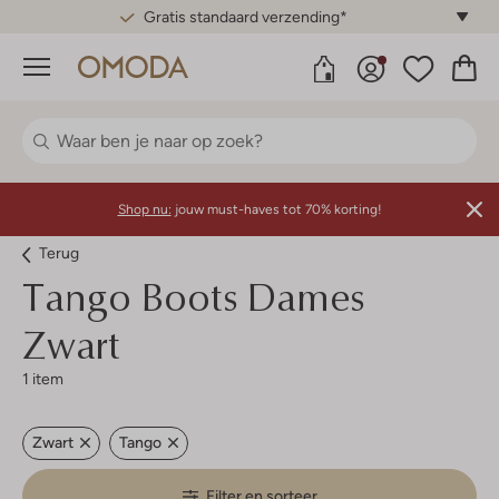
Gratis standaard verzending*
Menu
Shop nu:
jouw must-haves tot 70% korting!
Terug
Tango
Boots Dames
Zwart
1 item
Zwart
Tango
Filter en sorteer