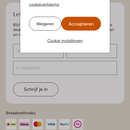
cookieverklaring
.
Let's keep in touch!
Accepteren
Weigeren
Blijf op de hoogte van de nieuwste items en exclusieve
deals, speciaal voor jou. Schrijf je in voor de nieuwsbrief
en maak kans op € 150,- shoptegoed.
Cookie-instellingen
Schrijf je in
Betaalmethodes