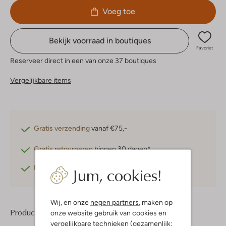
Voeg toe
Bekijk voorraad in boutiques
Favoriet
Reserveer direct in een van onze 37 boutiques
Vergelijkbare items
Gratis verzending
vanaf €75,-
Gratis retourneren
binnen 30 dagen*
Jum, cookies!
Betaal achteraf
met Klarna
Wij, en onze
negen partners
, maken op
Product informatie
onze website gebruik van cookies en
vergelijkbare technieken (gezamenlijk: