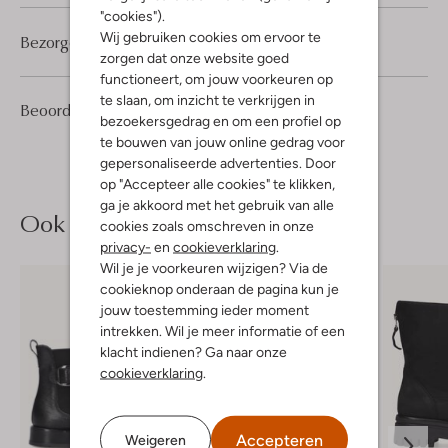
"cookies").
Wij gebruiken cookies om ervoor te
Bezorgen & retourneren
zorgen dat onze website goed
functioneert, om jouw voorkeuren op
te slaan, om inzicht te verkrijgen in
4
4
Beoordelingen
(4)
4
/5
bezoekersgedrag en om een profiel op
Sterren
te bouwen van jouw online gedrag voor
gepersonaliseerde advertenties. Door
op "Accepteer alle cookies" te klikken,
ga je akkoord met het gebruik van alle
Ook iets voor jou?
cookies zoals omschreven in onze
privacy-
en
cookieverklaring
.
Wil je je voorkeuren wijzigen? Via de
cookieknop onderaan de pagina kun je
jouw toestemming ieder moment
intrekken. Wil je meer informatie of een
klacht indienen? Ga naar onze
cookieverklaring
.
Accepteren
Weigeren