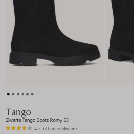
Tango
Zwarte Tango Boots Romy 531
4
4
4
/5
(4 beoordelingen)