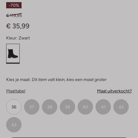
Sterren
-70%
€ 119,95
€ 35,99
Kleur:
Zwart
Kies je maat:
Dit item valt klein, kies een maat groter
Maattabel
Maat uitverkocht?
36
37
38
39
40
41
42
43