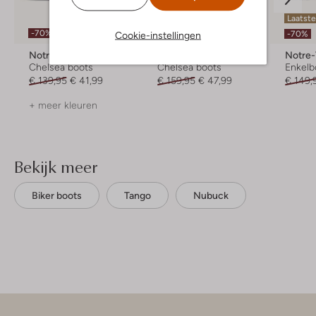
Laatst
-70%
-70%
-70%
Cookie-instellingen
Notre-V
Blasz
Notre
Chelsea boots
Chelsea boots
Enkelb
€ 139,95
€ 41,99
€ 159,95
€ 47,99
€ 149,
+ meer kleuren
Bekijk meer
Biker boots
Tango
Nubuck