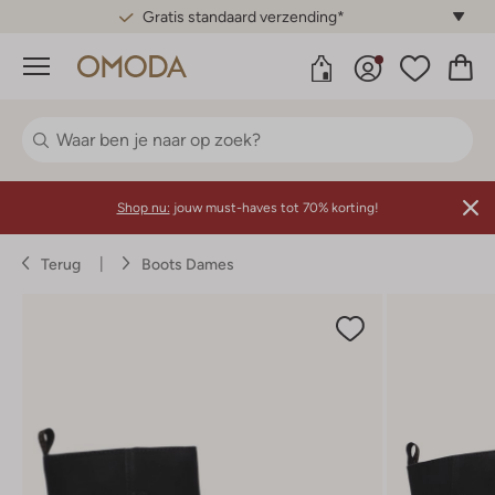
Gratis standaard verzending*
Menu
Shop nu:
jouw must-haves tot 70% korting!
Terug
Boots Dames