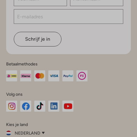
Schrijf je in
Betaalmethodes
Volg ons
Omoda
Omoda
Omoda
Omoda
Omoda
Kies je land
Instagram
Facebook
TikTok
LinkedIn
YouTube
NEDERLAND