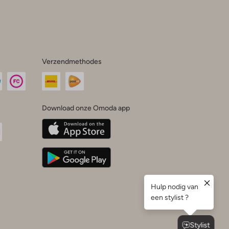
Verzendmethodes
Download onze Omoda app
oda
n
uTube