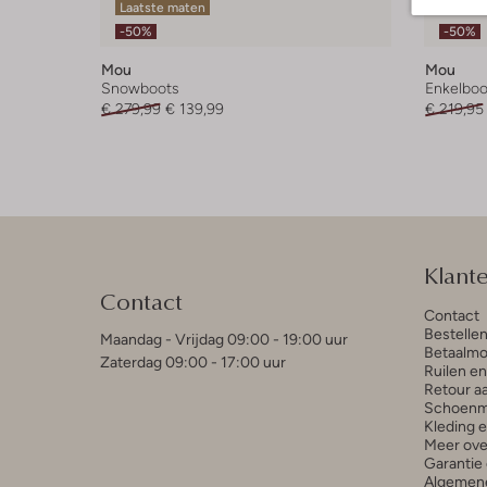
Laatste maten
Laatst
-50%
-50%
Mou
Mou
Snowboots
Enkelboo
€ 279,99
€ 139,99
€ 219,95
Klant
Contact
Contact
Bestelle
Maandag - Vrijdag 09:00 - 19:00 uur
Betaalmo
Zaterdag 09:00 - 17:00 uur
Ruilen e
Retour a
Schoenm
Kleding 
Meer ove
Garantie 
Algemen