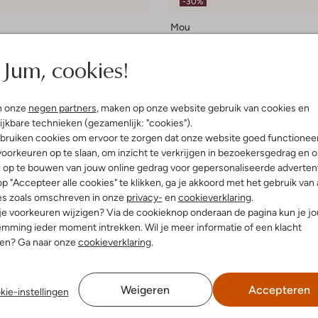
-30%
Mou
ts
Snowboots
€ 181,99
€ 299,99
€ 209,99
Jum, cookies!
n onze
negen partners
, maken op onze website gebruik van cookies en
ijkbare technieken (gezamenlijk: "cookies").
bruiken cookies om ervoor te zorgen dat onze website goed functionee
oorkeuren op te slaan, om inzicht te verkrijgen in bezoekersgedrag en 
l op te bouwen van jouw online gedrag voor gepersonaliseerde advertent
p "Accepteer alle cookies" te klikken, ga je akkoord met het gebruik van 
es zoals omschreven in onze
privacy-
en
cookieverklaring
.
 je voorkeuren wijzigen? Via de cookieknop onderaan de pagina kun je j
mming ieder moment intrekken. Wil je meer informatie of een klacht
nen? Ga naar onze
cookieverklaring
.
Weigeren
Accepteren
kie-instellingen