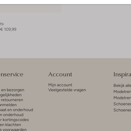
e maten
ts
€ 109,99
enservice
Account
Inspira
Mijn account
Bekijk all
n en bezorgen
Veelgestelde vragen
Modetren
gelijkheden
Modetren
n retourneren
Schoenen
anmelden
aat en onderhoud
Schoenen
en onderhoud
r kortingscodes
en klachten
e voorwaarden