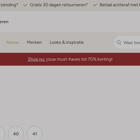
erzending*
Gratis 30 dagen retourneren*
Betaal achteraf met 
eren
Nieuw
Merken
Looks & inspiratie
Shop nu:
jouw must-haves tot 70% korting!
40
41