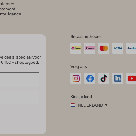
tatement
atement
 Intelligence
Betaalmethodes
e deals, speciaal voor
p € 150,- shoptegoed.
Volg ons
Omoda
Omoda
Omoda
Omoda
Om
Kies je land
Instagram
Facebook
TikTok
LinkedI
Yo
NEDERLAND
Kies
je
Sluit
land
Nederland