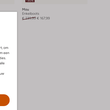
-30%
Mou
Enkelboots
€ 239,99
€ 167,99
rt, om
om een
ies.
alle
ouw