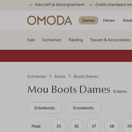
Kies zelf je bezorgmoment
Gratis standaard v
Dames
Heren
Kind
Sale
Schoenen
Kleding
Tassen & Accessoires
Schoenen
Boots
Boots Dames
Mou
Boots Dames
6 items
Enkelboots
Snowboots
Maat
35
36
37
38
39