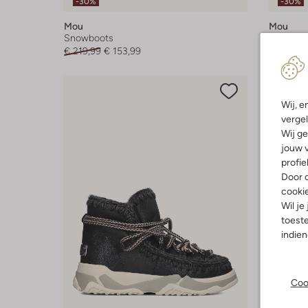
-30%
-30%
Mou
Mou
Snowboots
Snowboo
€ 219,99
€ 153,99
€ 259,99
Wij, e
vergel
Wij ge
jouw v
profie
Door o
cooki
Wil je
toeste
indie
Coo