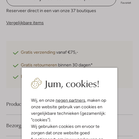
Favoriet
Reserveer direct in een van onze 37 boutiques
Vergelijkbare items
Gratis verzending
vanaf €75,-
Gratis retourneren
binnen 30 dagen*
Betaal achteraf
met Klarna
Jum, cookies!
Wij, en onze
negen partners
, maken op
Product informatie
onze website gebruik van cookies en
vergelijkbare technieken (gezamenlijk:
"cookies").
Bezorgen & retourneren
Wij gebruiken cookies om ervoor te
zorgen dat onze website goed