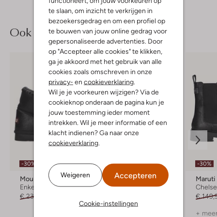
functioneert, om jouw voorkeuren op
te slaan, om inzicht te verkrijgen in
bezoekersgedrag en om een profiel op
Ook iets voor jou?
te bouwen van jouw online gedrag voor
gepersonaliseerde advertenties. Door
op "Accepteer alle cookies" te klikken,
ga je akkoord met het gebruik van alle
cookies zoals omschreven in onze
privacy-
en
cookieverklaring
.
Wil je je voorkeuren wijzigen? Via de
cookieknop onderaan de pagina kun je
jouw toestemming ieder moment
intrekken. Wil je meer informatie of een
klacht indienen? Ga naar onze
cookieverklaring
.
-30%
-30%
-30%
Accepteren
Weigeren
Mou
Mou
Maruti
Enkelboots
Snowboots
Chelse
€ 239,99
€ 167,99
€ 299,99
€ 209,99
€ 149,
Cookie-instellingen
+ meer