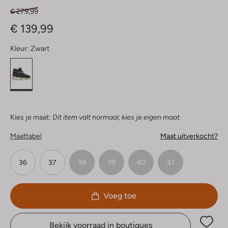
€ 279,99
€ 139,99
Kleur:
Zwart
Kies je maat:
Dit item valt normaal, kies je eigen maat
Maattabel
Maat uitverkocht?
36
37
38
39
40
41
Voeg toe
Bekijk voorraad in boutiques