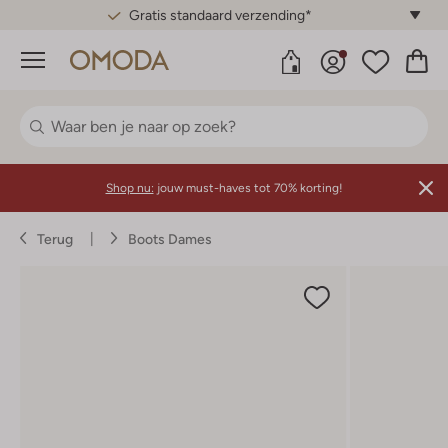
Gratis standaard verzending*
Menu
Shop nu:
jouw must-haves tot 70% korting!
Terug
Boots Dames