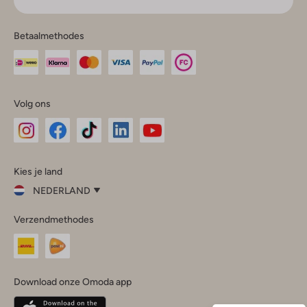
Betaalmethodes
Volg ons
Omoda
Omoda
Omoda
Omoda
Omoda
Kies je land
Instagram
Facebook
TikTok
LinkedIn
YouTube
NEDERLAND
Kies
Verzendmethodes
je
Sluit
land
Nederland
België
(Nederlands)
Download onze Omoda app
Belgique
(Français)