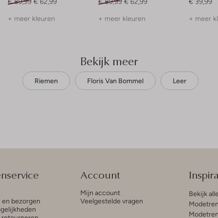
€ 89,99
€ 62,99
€ 89,99
€ 62,99
€ 39,99
+ meer kleuren
+ meer kleuren
+ meer k
Bekijk meer
Riemen
Floris Van Bommel
Leer
enservice
Account
Inspira
Mijn account
Bekijk all
n en bezorgen
Veelgestelde vragen
Modetren
gelijkheden
Modetren
n retourneren