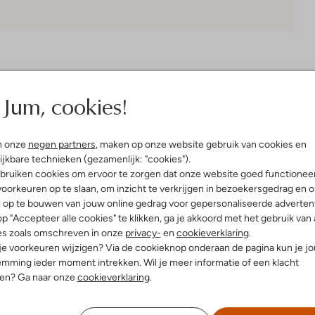
Bezorgen & retourneren
Jum, cookies!
n onze
negen partners
, maken op onze website gebruik van cookies en
elling & Pasvorm
Omschrijving
ijkbare technieken (gezamenlijk: "cookies").
bruiken cookies om ervoor te zorgen dat onze website goed functionee
oorkeuren op te slaan, om inzicht te verkrijgen in bezoekersgedrag en 
grijs
Geef je voorjaars- en zomergar
l op te bouwen van jouw online gedrag voor gepersonaliseerde advertent
ssic Tailoring
Floris van Bommel. Deze bruine rie
p "Accepteer alle cookies" te klikken, ga je akkoord met het gebruik van 
uitenkant:
Leer
komen. Combineer 'm met een lic
es zoals omschreven in onze
privacy-
en
cookieverklaring
.
innenkant:
Leer
ontspannen dagje in het park of 
 je voorkeuren wijzigen? Via de cookieknop onderaan de pagina kun je j
het verfijnde ontwerp maken deze 
mming ieder moment intrekken. Wil je meer informatie of een klacht
een wandeling maakt langs de bou
nen? Ga naar onze
cookieverklaring
.
deze riem zorgt voor een vleugje 