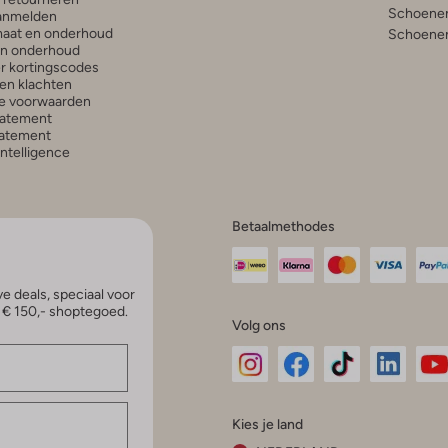
Schoenen
anmelden
aat en onderhoud
Schoenen
en onderhoud
r kortingscodes
en klachten
e voorwaarden
tatement
atement
 Intelligence
Betaalmethodes
e deals, speciaal voor
p € 150,- shoptegoed.
Volg ons
Omoda
Omoda
Omoda
Omoda
Om
Kies je land
Instagram
Facebook
TikTok
LinkedI
Yo