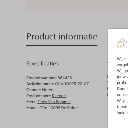
Product informatie
Wij, e
Specificaties
Samenst
vergel
Wij ge
jouw v
Kleur:
Licht
Productnummer:
364423
profie
Trends:
Cla
Artikelnummer:
Cfm-10095-22-07
Door o
Materiaal b
Gender:
Heren
cooki
Materiaal b
Productsoort:
Riemen
Wil je
Merk:
Floris Van Bommel
toeste
Model:
Cfm-10095 De Belter
indie