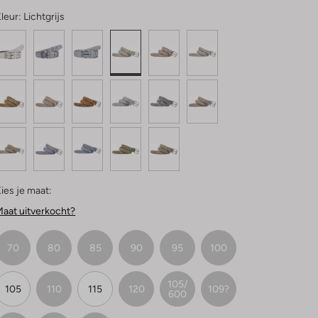
leur:
Lichtgrijs
ies je maat:
aat uitverkocht?
70
80
85
90
95
100
105/
105
110
115
120
109?
600