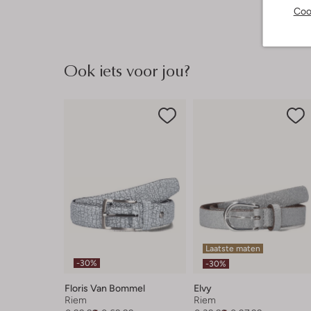
Coo
Ook iets voor jou?
Laatste maten
-30%
-30%
Floris Van Bommel
Elvy
Riem
Riem