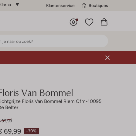
Klarna
Klantenservice
Boutiques
Floris Van Bommel
Lichtgrijze Floris Van Bommel Riem Cfm-10095
De Belter
€ 99,99
€ 69,99
-30%