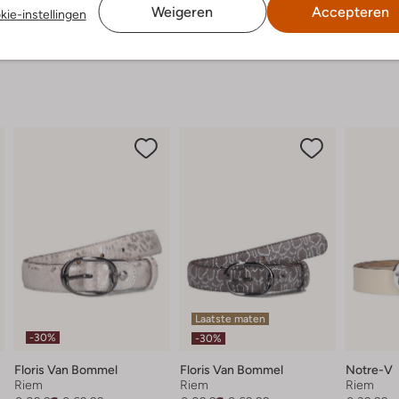
Weigeren
Accepteren
kie-instellingen
Laatste maten
-30%
-30%
Floris Van Bommel
Floris Van Bommel
Notre-V
Riem
Riem
Riem