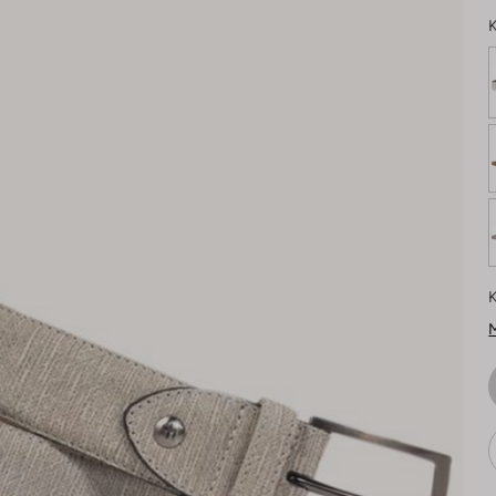
K
K
M