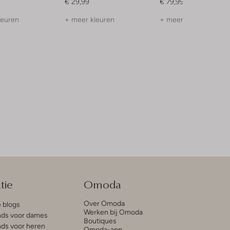
€ 29,99
€ 79,99
leuren
+ meer kleuren
+ meer kleuren
tie
Omoda
Over Omoda
e blogs
Werken bij Omoda
ds voor dames
Boutiques
ds voor heren
Omoda-app