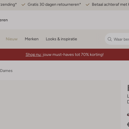
erzending*
Gratis 30 dagen retourneren*
Betaal achteraf met 
eren
Nieuw
Merken
Looks & inspiratie
Shop nu:
jouw must-haves tot 70% korting!
 Dames