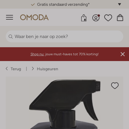
Gratis standaard verzending*
Menu
Shop nu:
jouw must-haves tot 70% korting!
Terug
Huisgeuren