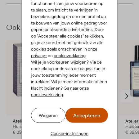
functioneert, om jouw voorkeuren op
te slaan, om inzicht te verkrijgen in
bezoekersgedrag en om een profiel op
te bouwen van jouw online gedrag voor
Ook iets voor jou?
gepersonaliseerde advertenties. Door
op "Accepteer alle cookies" te klikken,
ga je akkoord met het gebruik van alle
cookies zoals omschreven in onze
privacy-
en
cookieverklaring
.
Wil je je voorkeuren wijzigen? Via de
cookieknop onderaan de pagina kun je
jouw toestemming ieder moment
intrekken. Wil je meer informatie of een
klacht indienen? Ga naar onze
cookieverklaring
.
Accepteren
Weigeren
Atelier Rebul
Atelier Rebul
Atelie
Huisparfums
Gift set
Huisp
€ 39,99
€ 49,99
€ 39,9
Cookie-instellingen