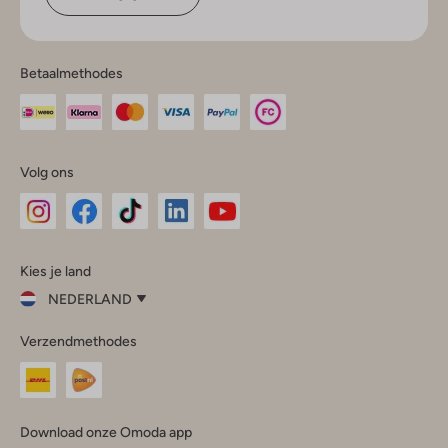
Betaalmethodes
Volg ons
Omoda
Omoda
Omoda
Omoda
Omoda
Kies je land
Instagram
Facebook
TikTok
LinkedIn
YouTube
NEDERLAND
Kies
Verzendmethodes
je
Sluit
land
Nederland
België
(Nederlands)
Download onze Omoda app