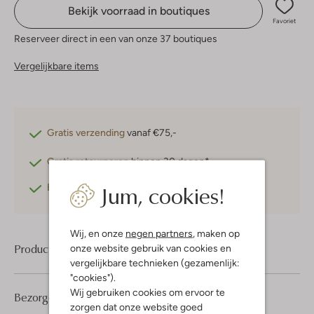
Bekijk voorraad in boutiques
Favoriet
Reserveer direct in een van onze 37 boutiques
Vergelijkbare items
Gratis verzending
vanaf €75,-
Gratis retourneren
binnen 30 dagen*
Jum, cookies!
Betaal achteraf
met Klarna
Wij, en onze
negen partners
, maken op
Product informatie
onze website gebruik van cookies en
vergelijkbare technieken (gezamenlijk:
"cookies").
Wij gebruiken cookies om ervoor te
Bezorgen & retourneren
zorgen dat onze website goed