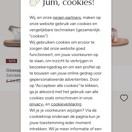
Jum, cookies!
Wij, en onze
negen partners
, maken op
onze website gebruik van cookies en
vergelijkbare technieken (gezamenlijk:
"cookies").
Wij gebruiken cookies om ervoor te
zorgen dat onze website goed
functioneert, om jouw voorkeuren op
te slaan, om inzicht te verkrijgen in
-50%
-50%
bezoekersgedrag en om een profiel op
Gioseppo
Gioseppo
te bouwen van jouw online gedrag voor
Sandalen
Platte sandalen
gepersonaliseerde advertenties. Door
€ 54,95
€ 26,99
€ 49,95
€ 24,99
op "Accepteer alle cookies" te klikken,
ga je akkoord met het gebruik van alle
cookies zoals omschreven in onze
privacy-
en
cookieverklaring
.
Wil je je voorkeuren wijzigen? Via de
cookieknop onderaan de pagina kun je
jouw toestemming ieder moment
intrekken. Wil je meer informatie of een