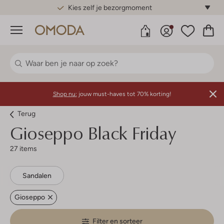
Gratis standaard verzending*
Menu
Shop nu:
jouw must-haves tot 70% korting!
Terug
Gioseppo
Black Friday
27 items
Sandalen
Gioseppo
Filter en sorteer