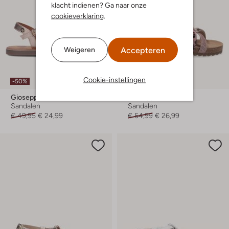
klacht indienen? Ga naar onze
cookieverklaring
.
Accepteren
Weigeren
Cookie-instellingen
-50%
-50%
Gioseppo
Gioseppo
Sandalen
Sandalen
€ 49,95
€ 24,99
€ 54,99
€ 26,99