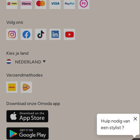
Volg ons
Omoda
Omoda
Omoda
Omoda
Omoda
Kies je land
Instagram
Facebook
TikTok
LinkedIn
YouTube
NEDERLAND
Kies
Verzendmethodes
je
Sluit
land
Nederland
België
(Nederlands)
Download onze Omoda app
Belgique
(Français)
Deutschland