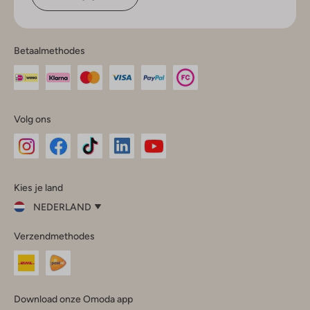
Betaalmethodes
Volg ons
Omoda
Omoda
Omoda
Omoda
Omoda
Kies je land
Instagram
Facebook
TikTok
LinkedIn
YouTube
NEDERLAND
Kies
Verzendmethodes
je
Sluit
land
Nederland
België
(Nederlands)
Download onze Omoda app