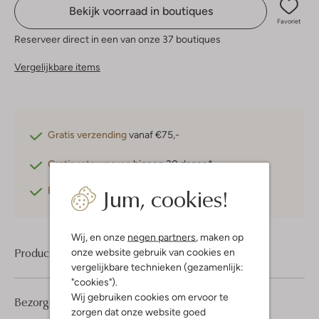
Bekijk voorraad in boutiques
Favoriet
Reserveer direct in een van onze 37 boutiques
Vergelijkbare items
Gratis verzending
vanaf €75,-
Gratis retourneren
binnen 30 dagen*
Jum, cookies!
Betaal achteraf
met Klarna
Wij, en onze
negen partners
, maken op
Product informatie
onze website gebruik van cookies en
vergelijkbare technieken (gezamenlijk:
"cookies").
Wij gebruiken cookies om ervoor te
Bezorgen & retourneren
zorgen dat onze website goed