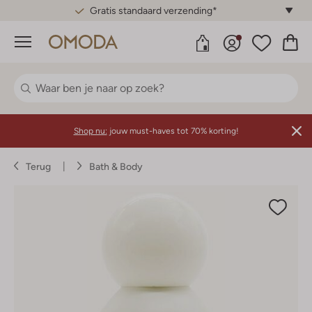
Gratis standaard verzending*
Menu
Shop nu:
jouw must-haves tot 70% korting!
Terug
Bath & Body