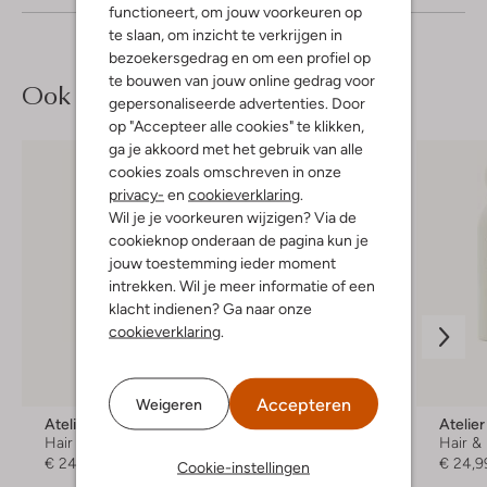
functioneert, om jouw voorkeuren op
te slaan, om inzicht te verkrijgen in
bezoekersgedrag en om een profiel op
te bouwen van jouw online gedrag voor
Ook iets voor jou?
gepersonaliseerde advertenties. Door
op "Accepteer alle cookies" te klikken,
ga je akkoord met het gebruik van alle
cookies zoals omschreven in onze
privacy-
en
cookieverklaring
.
Wil je je voorkeuren wijzigen? Via de
cookieknop onderaan de pagina kun je
jouw toestemming ieder moment
intrekken. Wil je meer informatie of een
klacht indienen? Ga naar onze
cookieverklaring
.
Accepteren
Weigeren
Atelier Rebul
Atelier Rebul
Atelie
Hair & body mist
Hair & body mist
Hair &
€ 24,99
€ 24,99
€ 24,9
Cookie-instellingen