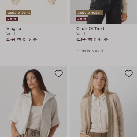
Laatste items
Laatste maten
-30%
-30%
Vingino
Circle Of Trust
Vest
Vest
€ 69,99
€ 48,99
€ 119,99
€ 83,99
+ meer kleuren