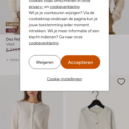
cookies zoals omschreven in onze
privacy-
en
cookieverklaring
.
Wil je je voorkeuren wijzigen? Via de
cookieknop onderaan de pagina kun je
Laatste maten
jouw toestemming ieder moment
-20%
intrekken. Wil je meer informatie of een
-50%
klacht indienen? Ga naar onze
Des Petits Hauts
Neo Noir
cookieverklaring
.
Vest
Vest
€ 249,99
€ 124,99
€ 89,99
€ 71,99
+ meer kleuren
+ meer kleuren
Accepteren
Weigeren
Cookie-instellingen