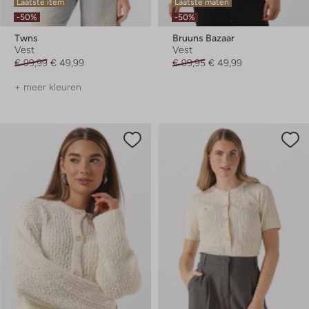
Laatste item
Laatste maten
-50%
-50%
Twns
Bruuns Bazaar
Vest
Vest
€ 99,99
€ 49,99
€ 99,95
€ 49,99
+ meer kleuren