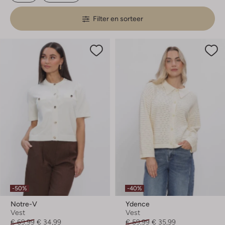
Filter en sorteer
-50%
-40%
Notre-V
Ydence
Vest
Vest
€ 69,99
€ 34,99
€ 59,99
€ 35,99