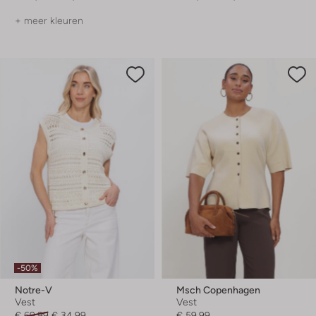
+ meer kleuren
-50%
Notre-V
Msch Copenhagen
Vest
Vest
€ 69,99
€ 34,99
€ 59,99