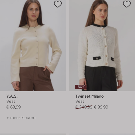
-60%
Y.a.s.
Twinset Milano
Vest
Vest
€ 69,99
€ 249,99
€ 99,99
+ meer kleuren