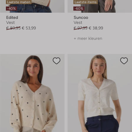
Laatste maten
Laatste items
-40%
-60%
Edited
Suncoo
Vest
Vest
€ 89,95
€ 53,99
€ 97,99
€ 38,99
+ meer kleuren