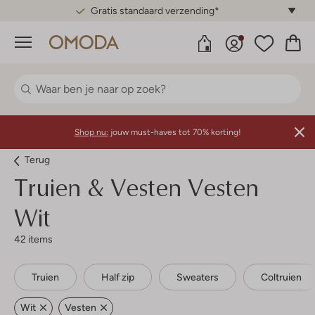
Gratis standaard verzending*
Menu
Shop nu:
jouw must-haves tot 70% korting!
Terug
Truien & Vesten Vesten
Wit
42 items
Truien
Half zip
Sweaters
Coltruien
Wit
Vesten