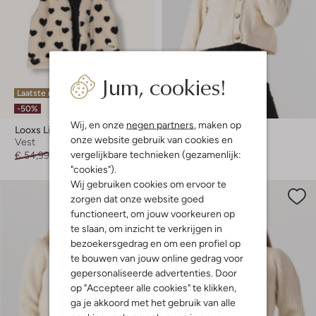
Jum, cookies!
Laatste maten
Laatste items
-50%
-60%
Wij, en onze
negen partners
, maken op
Looxs Little
Vanessa Bruno
onze website gebruik van cookies en
Vest
Vest
vergelijkbare technieken (gezamenlijk:
€ 54,99
€ 26,99
€ 274,99
€ 109,99
"cookies").
Wij gebruiken cookies om ervoor te
zorgen dat onze website goed
functioneert, om jouw voorkeuren op
te slaan, om inzicht te verkrijgen in
bezoekersgedrag en om een profiel op
te bouwen van jouw online gedrag voor
gepersonaliseerde advertenties. Door
op "Accepteer alle cookies" te klikken,
ga je akkoord met het gebruik van alle