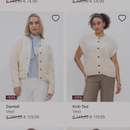
€ 149,99
€ 74,99
€ 109,99
€ 54,99
-50%
-20%
Dante6
Knit-Ted
Vest
Vest
€ 259,99
€ 129,99
€ 149,99
€ 119,99