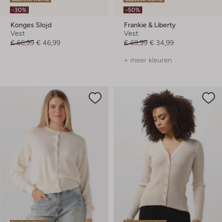
-30%
-50%
Konges Slojd
Frankie & Liberty
Vest
Vest
€ 66,99
€ 46,99
€ 69,99
€ 34,99
+ meer kleuren