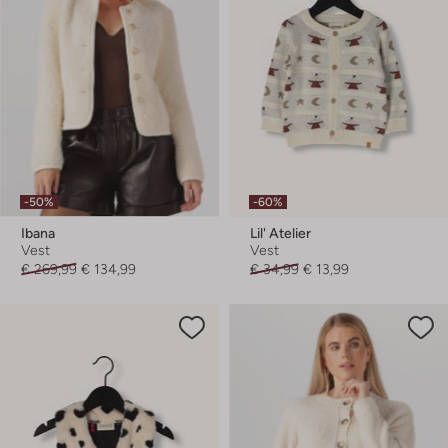
-50%
-60%
Ibana
Lil' Atelier
Vest
Vest
€ 269,99
€ 134,99
€ 34,99
€ 13,99