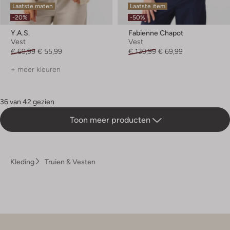
Laatste maten
Laatste item
-20%
-50%
Y.a.s.
Fabienne Chapot
Vest
Vest
€ 69,99
€ 55,99
€ 139,99
€ 69,99
+ meer kleuren
36 van 42 gezien
Toon meer producten
Kleding
Truien & Vesten