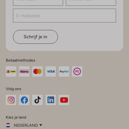
Schrijf je in
Betaalmethodes
Volg ons
Omoda
Omoda
Omoda
Omoda
Omoda
Kies je land
Instagram
Facebook
TikTok
LinkedIn
YouTube
NEDERLAND