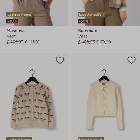
Laatste items
Laatste maten
-30%
-50%
Moscow
Summum
Vest
Vest
€ 159,99
€ 111,99
€ 159,95
€ 79,99
Laatste items
Laatste items