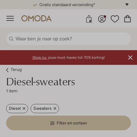
Gratis standaard verzending*
Menu
Shop nu:
jouw must-haves tot 70% korting!
Terug
Diesel-sweaters
1 item
Diesel
Sweaters
Filter en sorteer