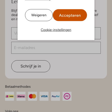
Let's keep in touch!
Blijf op de hoogte van de nieuwste items en exclusieve
deals, speciaal voor jou. Schrijf je in voor de nieuwsbrief
Accepteren
Weigeren
en maak kans op € 150,- shoptegoed.
Cookie-instellingen
Schrijf je in
Betaalmethodes
Volg ons