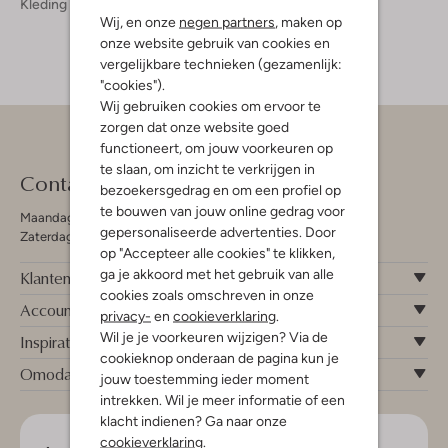
Kleding
Truien & Vesten
Wij, en onze
negen partners
, maken op
onze website gebruik van cookies en
vergelijkbare technieken (gezamenlijk:
"cookies").
Wij gebruiken cookies om ervoor te
zorgen dat onze website goed
functioneert, om jouw voorkeuren op
te slaan, om inzicht te verkrijgen in
Contact
bezoekersgedrag en om een profiel op
te bouwen van jouw online gedrag voor
Maandag - Vrijdag 09:00 - 19:00 uur
gepersonaliseerde advertenties. Door
Zaterdag 09:00 - 17:00 uur
op "Accepteer alle cookies" te klikken,
ga je akkoord met het gebruik van alle
Klantenservice
cookies zoals omschreven in onze
Account
privacy-
en
cookieverklaring
.
Wil je je voorkeuren wijzigen? Via de
Inspiratie
cookieknop onderaan de pagina kun je
Omoda
jouw toestemming ieder moment
intrekken. Wil je meer informatie of een
klacht indienen? Ga naar onze
cookieverklaring
.