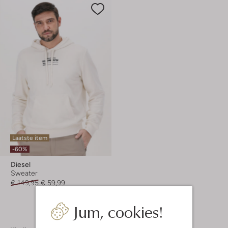
Laatste item
-60%
Diesel
Sweater
€ 149,95
€ 59,99
Jum, cookies!