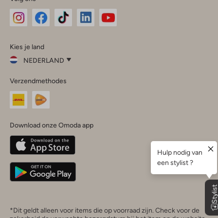
Omoda
Omoda
Omoda
Omoda
Omoda
Kies je land
Instagram
Facebook
TikTok
LinkedIn
YouTube
NEDERLAND
Kies
Verzendmethodes
je
Sluit
land
Nederland
België
(Nederlands)
Download onze Omoda app
Belgique
(Français)
Deutschland
*Dit geldt alleen voor items die op voorraad zijn. Check voor de