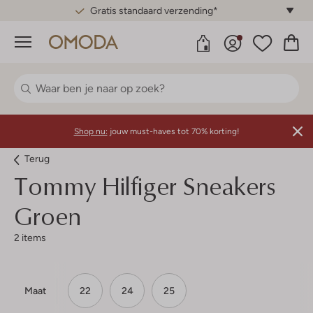
Gratis standaard verzending*
Menu
Shop nu:
jouw must-haves tot 70% korting!
Terug
Tommy Hilfiger
Sneakers
Groen
2 items
Maat
22
24
25