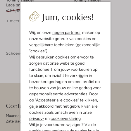
Lage sneakers
Lage sneakers
€ 64,95
€ 51,99
€ 64,99
€ 44,99
Jum, cookies!
+ meer kleuren
+ meer kleuren
Wij, en onze
negen partners
, maken op
onze website gebruik van cookies en
vergelijkbare technieken (gezamenlijk:
"cookies").
Schoenen
Sneakers
Wij gebruiken cookies om ervoor te
zorgen dat onze website goed
functioneert, om jouw voorkeuren op
te slaan, om inzicht te verkrijgen in
bezoekersgedrag en om een profiel op
te bouwen van jouw online gedrag voor
gepersonaliseerde advertenties. Door
op "Accepteer alle cookies" te klikken,
Contact
ga je akkoord met het gebruik van alle
cookies zoals omschreven in onze
Maandag - Vrijdag 09:00 - 19:00 uur
privacy-
en
cookieverklaring
.
Zaterdag 09:00 - 17:00 uur
Wil je je voorkeuren wijzigen? Via de
cookieknop onderaan de pagina kun je