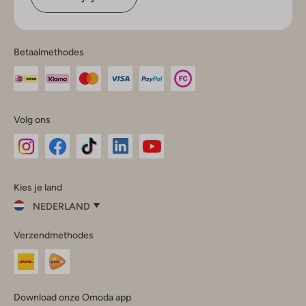
Betaalmethodes
Volg ons
Omoda
Omoda
Omoda
Omoda
Omoda
Kies je land
Instagram
Facebook
TikTok
LinkedIn
YouTube
NEDERLAND
Kies
Verzendmethodes
je
Sluit
land
Nederland
België
(Nederlands)
Download onze Omoda app