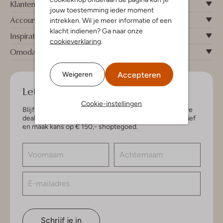
Klantenservice
jouw toestemming ieder moment
Account
intrekken. Wil je meer informatie of een
klacht indienen? Ga naar onze
Inspiratie
cookieverklaring
.
Omoda
Accepteren
Weigeren
Let's keep in touch!
Cookie-instellingen
Blijf op de hoogte van de nieuwste items en exclusieve
deals, speciaal voor jou. Schrijf je in voor de nieuwsbrief
en maak kans op € 150,- shoptegoed.
Schrijf je in