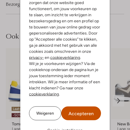
zorgen dat onze website goed
Bezorgen & retourneren
functioneert, om jouw voorkeuren op
te slaan, om inzicht te verkrijgen in
bezoekersgedrag en om een profiel op
te bouwen van jouw online gedrag voor
gepersonaliseerde advertenties. Door
Ook iets voor jou?
op "Accepteer alle cookies" te klikken,
ga je akkoord met het gebruik van alle
cookies zoals omschreven in onze
privacy-
en
cookieverklaring
.
Wil je je voorkeuren wijzigen? Via de
cookieknop onderaan de pagina kun je
jouw toestemming ieder moment
intrekken. Wil je meer informatie of een
klacht indienen? Ga naar onze
cookieverklaring
.
Laatste maten
Laatste maten
Accepteren
Weigeren
-50%
-60%
Tommy Hilfiger
Nubikk
New B
Lage sneakers
Lage sneakers
Lage s