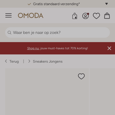
Gratis standaard verzending*
Menu
Shop nu:
jouw must-haves tot 70% korting!
Terug
Sneakers Jongens