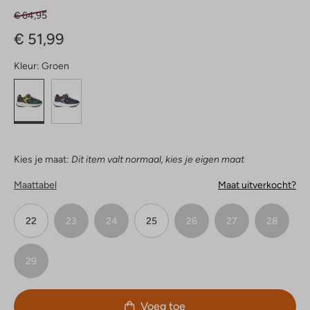
€ 64,95
€ 51,99
Kleur:
Groen
Kies je maat:
Dit item valt normaal, kies je eigen maat
Maattabel
Maat uitverkocht?
22
23
24
25
26
27
28
29
Voeg toe