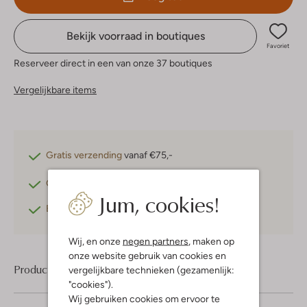
Bekijk voorraad in boutiques
Favoriet
Reserveer direct in een van onze 37 boutiques
Vergelijkbare items
Gratis verzending
vanaf €75,-
Gratis retourneren
binnen 30 dagen*
Jum, cookies!
Betaal achteraf
met Klarna
Wij, en onze
negen partners
, maken op
onze website gebruik van cookies en
Product informatie
vergelijkbare technieken (gezamenlijk:
"cookies").
Wij gebruiken cookies om ervoor te