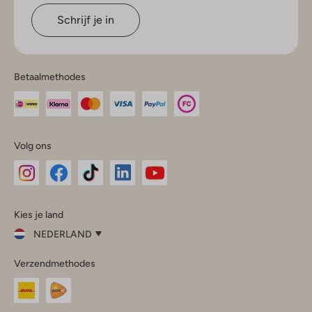
Schrijf je in
Betaalmethodes
Volg ons
Omoda
Omoda
Omoda
Omoda
Omoda
Kies je land
Instagram
Facebook
TikTok
LinkedIn
YouTube
NEDERLAND
Kies
Verzendmethodes
je
Sluit
land
Nederland