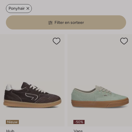
Ponyhair
Filter en sorteer
Nieuw
-50%
Hub
Vans