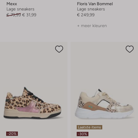
Mexx
Floris Van Bommel
Lage sneakers
Lage sneakers
€ 79,99
€ 31,99
€ 249,99
+ meer kleuren
Laatste items
-20%
-30%