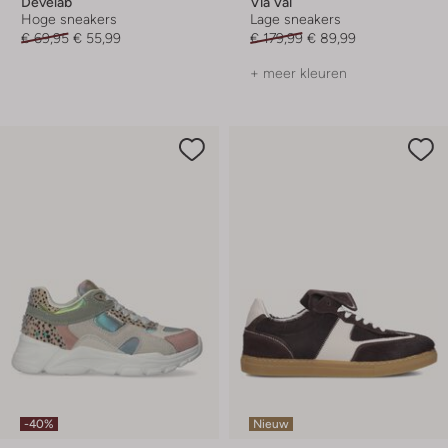
Develab
Via Vai
Hoge sneakers
Lage sneakers
€ 69,95
€ 55,99
€ 179,99
€ 89,99
+ meer kleuren
-40%
Nieuw