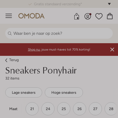
Gratis standaard verzending*
Menu
Shop nu:
jouw must-haves tot 70% korting!
Terug
Sneakers Ponyhair
32 items
Lage sneakers
Hoge sneakers
Maat
21
24
25
26
27
28