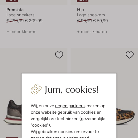
Premiata
Hip
Lage sneakers
Lage sneakers
€ 299,99
€ 209,99
€ 99,99
€ 59,99
+ meer kleuren
+ meer kleuren
Jum, cookies!
Wij, en onze
negen partners
, maken op
onze website gebruik van cookies en
vergelijkbare technieken (gezamenlijk:
"cookies").
Wij gebruiken cookies om ervoor te
zorgen dat onze website goed