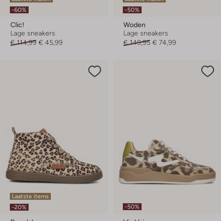
-60%
-50%
Clic!
Woden
Lage sneakers
Lage sneakers
€ 114,99
€ 45,99
€ 149,95
€ 74,99
Laatste items
-50%
-20%