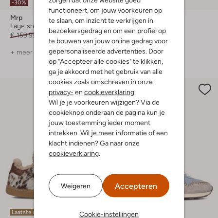
-30%
-50%
functioneert, om jouw voorkeuren op
Mrp
Woden
te slaan, om inzicht te verkrijgen in
Lage sneakers
Lage sneakers
bezoekersgedrag en om een profiel op
€ 159,99
€ 111,99
€ 149,99
€ 74,99
te bouwen van jouw online gedrag voor
gepersonaliseerde advertenties. Door
+ meer kleuren
op "Accepteer alle cookies" te klikken,
ga je akkoord met het gebruik van alle
cookies zoals omschreven in onze
privacy-
en
cookieverklaring
.
Wil je je voorkeuren wijzigen? Via de
cookieknop onderaan de pagina kun je
jouw toestemming ieder moment
intrekken. Wil je meer informatie of een
klacht indienen? Ga naar onze
cookieverklaring
.
Accepteren
Weigeren
Laatste maten
Cookie-instellingen