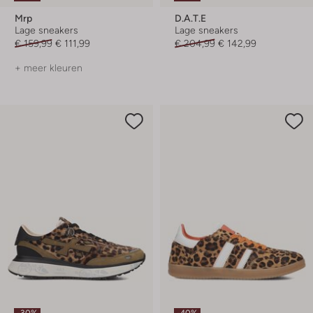
Mrp
D.a.t.e
Lage sneakers
Lage sneakers
€ 159,99
€ 111,99
€ 204,99
€ 142,99
+ meer kleuren
-30%
-40%