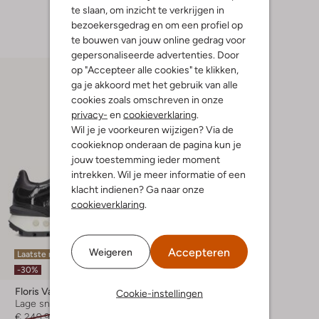
te slaan, om inzicht te verkrijgen in
+ meer kleuren
bezoekersgedrag en om een profiel op
te bouwen van jouw online gedrag voor
gepersonaliseerde advertenties. Door
op "Accepteer alle cookies" te klikken,
ga je akkoord met het gebruik van alle
cookies zoals omschreven in onze
privacy-
en
cookieverklaring
.
Wil je je voorkeuren wijzigen? Via de
cookieknop onderaan de pagina kun je
jouw toestemming ieder moment
intrekken. Wil je meer informatie of een
klacht indienen? Ga naar onze
cookieverklaring
.
Accepteren
Weigeren
Laatste maten
-30%
Floris Van Bommel
Cookie-instellingen
Lage sneakers
€ 249,99
€ 174,99