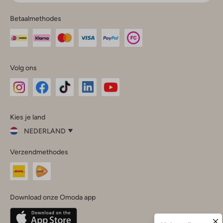
Betaalmethodes
Volg ons
Omoda
Omoda
Omoda
Omoda
Omoda
Kies je land
Instagram
Facebook
TikTok
LinkedIn
YouTube
NEDERLAND
Kies
Verzendmethodes
je
Sluit
land
Nederland
België
(Nederlands)
Download onze Omoda app
Belgique
(Français)
Deutschland