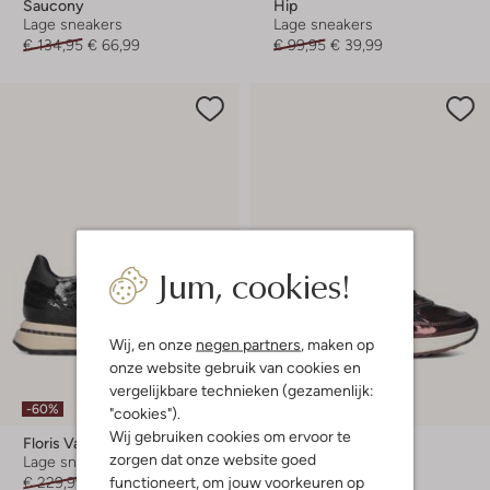
Saucony
Hip
Lage sneakers
Lage sneakers
€ 134,95
€ 66,99
€ 99,95
€ 39,99
Jum, cookies!
Wij, en onze
negen partners
, maken op
onze website gebruik van cookies en
vergelijkbare technieken (gezamenlijk:
-60%
-30%
"cookies").
Wij gebruiken cookies om ervoor te
Floris Van Bommel
Floris Van Bommel
zorgen dat onze website goed
Lage sneakers
Lage sneakers
functioneert, om jouw voorkeuren op
€ 229,99
€ 91,99
€ 249,99
€ 174,99