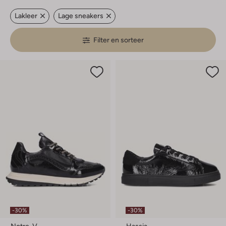
Lakleer
Lage sneakers
Filter en sorteer
-30%
-30%
Notre-V
Hassia