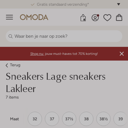
Gratis standaard verzending*
Menu
Shop nu:
jouw must-haves tot 70% korting!
Terug
Sneakers Lage sneakers
Lakleer
7 items
Maat
32
37
37½
38
38½
39